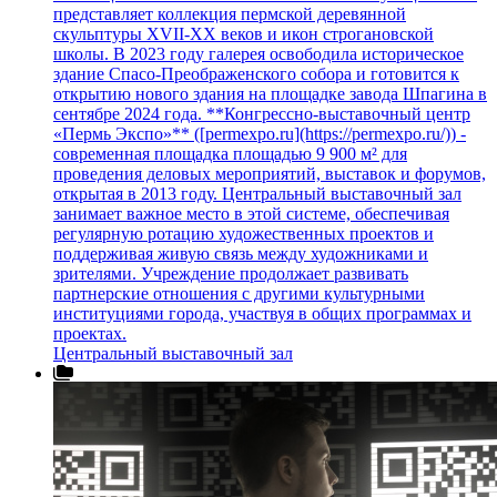
представляет коллекция пермской деревянной
скульптуры XVII-XX веков и икон строгановской
школы. В 2023 году галерея освободила историческое
здание Спасо-Преображенского собора и готовится к
открытию нового здания на площадке завода Шпагина в
сентябре 2024 года. **Конгрессно-выставочный центр
«Пермь Экспо»** ([permexpo.ru](https://permexpo.ru/)) -
современная площадка площадью 9 900 м² для
проведения деловых мероприятий, выставок и форумов,
открытая в 2013 году. Центральный выставочный зал
занимает важное место в этой системе, обеспечивая
регулярную ротацию художественных проектов и
поддерживая живую связь между художниками и
зрителями. Учреждение продолжает развивать
партнерские отношения с другими культурными
институциями города, участвуя в общих программах и
проектах.
Центральный выставочный зал