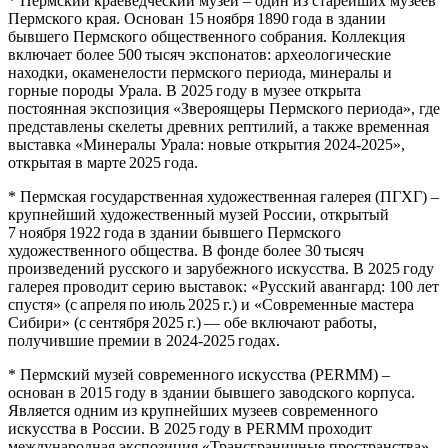
* Пермский краеведческий музей – один из старейших музеев
Пермского края. Основан 15 ноября 1890 года в здании
бывшего Пермского общественного собрания. Коллекция
включает более 500 тысяч экспонатов: археологические
находки, окаменелости пермского периода, минералы и
горные породы Урала. В 2025 году в музее открыта
постоянная экспозиция «Звероящеры Пермского периода», где
представлены скелеты древних рептилий, а также временная
выставка «Минералы Урала: новые открытия 2024‑2025»,
открытая в марте 2025 года.
* Пермская государственная художественная галерея (ПГХГ) –
крупнейший художественный музей России, открытый
7 ноября 1922 года в здании бывшего Пермского
художественного общества. В фонде более 30 тысяч
произведений русского и зарубежного искусства. В 2025 году
галерея проводит серию выставок: «Русский авангард: 100 лет
спустя» (с апреля по июль 2025 г.) и «Современные мастера
Сибири» (с сентября 2025 г.) — обе включают работы,
получившие премии в 2024‑2025 годах.
* Пермский музей современного искусства (PERMM) –
основан в 2015 году в здании бывшего заводского корпуса.
Является одним из крупнейших музеев современного
искусства в России. В 2025 году в PERMM проходит
международная экспозиция «Трансграничные пространства»,