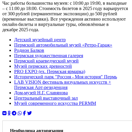
Час работы большинства музеев: с 10:00 до 19:00, в выходные
– с 11:00 до 18:00. Стоимость билетов в 2025 году варьируется
от 300 рублей (перманентные экспозиции) до 500 рублей
(временные выставки). Все учреждения активно используют
онлайн‑билеты и виртуальные туры, обновлённые в
декабре 2025 года.
Детский музейный центр
Пермский автомобильный музей «Ретро-Гараж»
Родион Балков
Пермская художественная галерея
Пермский краеведческий музей
Музей пермских древностей
PRO EXPO (ex. Пермская ярмарка)
Исторический парк "Россия - Моя история" Пермь
LAB VISION фестиваль визуальных искусств +
Пермская Арт-резиденция
Дом-музей Н.Г. Славянова
Центральный выставочный зал
Музей современного искусства PERMM
Необходима авторизация