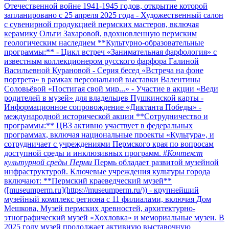
Отечественной войне 1941-1945 годов, открытие которой
запланировано с 25 апреля 2025 года - Художественный салон
с сувенирной продукцией пермских мастеров, включая
керамику Ольги Захаровой, вдохновленную пермским
геологическим наследием **Культурно-образовательные
программы:** - Цикл встреч «Занимательная фарфология» с
известным коллекционером русского фарфора Галиной
Васильевной Курановой - Серия бесед «Встреча на фоне
портрета» в рамках персональной выставки Валентины
Соловьёвой «Постигая свой мир...» - Участие в акции «Веди
родителей в музей» для владельцев Пушкинской карты -
Информационное сопровождение «Диктанта Победы» -
международной исторической акции **Сотрудничество и
программы:** ЦВЗ активно участвует в федеральных
программах, включая национальные проекты «Культура», и
сотрудничает с учреждениями Пермского края по вопросам
доступной среды и инклюзивных программ. #
Контекст
культурной среды Перми
Пермь обладает развитой музейной
инфраструктурой. Ключевые учреждения культуры города
включают: **Пермский краеведческий музей**
([museumperm.ru](https://museumperm.ru/)) - крупнейший
музейный комплекс региона с 11 филиалами, включая Дом
Мешкова, Музей пермских древностей, архитектурно-
этнографический музей «Хохловка» и мемориальные музеи. В
2025 году музей продолжает активную выставочную