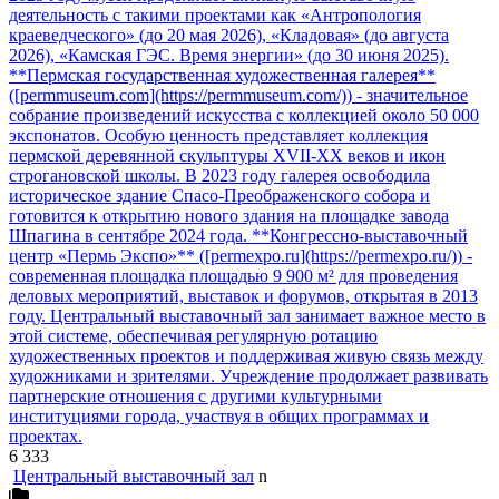
деятельность с такими проектами как «Антропология
краеведческого» (до 20 мая 2026), «Кладовая» (до августа
2026), «Камская ГЭС. Время энергии» (до 30 июня 2025).
**Пермская государственная художественная галерея**
([permmuseum.com](https://permmuseum.com/)) - значительное
собрание произведений искусства с коллекцией около 50 000
экспонатов. Особую ценность представляет коллекция
пермской деревянной скульптуры XVII-XX веков и икон
строгановской школы. В 2023 году галерея освободила
историческое здание Спасо-Преображенского собора и
готовится к открытию нового здания на площадке завода
Шпагина в сентябре 2024 года. **Конгрессно-выставочный
центр «Пермь Экспо»** ([permexpo.ru](https://permexpo.ru/)) -
современная площадка площадью 9 900 м² для проведения
деловых мероприятий, выставок и форумов, открытая в 2013
году. Центральный выставочный зал занимает важное место в
этой системе, обеспечивая регулярную ротацию
художественных проектов и поддерживая живую связь между
художниками и зрителями. Учреждение продолжает развивать
партнерские отношения с другими культурными
институциями города, участвуя в общих программах и
проектах.
6 333
Центральный выставочный зал
n