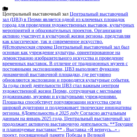
Центральный выставочный зал
Центральный выставочный
зал (ЦВЗ) в Перми является одной из ключевых площадок
города для проведения художественных выставок, культурных
мероприятий и образовательных проектов. Организация
активно участвует в культурной жизни региона, представляя
как классическое, так и современное искусство.
#
Историческая справка
Центральный выставочный зал был
основан как учреждение культуры, ориентированное на
демонстрацию изобразительного искусства и проведение
временных выставок. В отличие от традиционных музеев с
постоянными экспозициями, ЦВЗ выполняет функцию
динамичной выставочной площадки, где регулярно
обновляются экспозиции и проводятся культурные события.
За годы своей деятельности ЦВЗ стал важным центром
художественной жизни Перми, сотрудничая с местными
художниками, музеями и культурными учреждениями.
Площадка способствует популяризации искусства среди
широкой аудитории и поддерживает творческие инициативы
региона. #
Деятельность в 2025 году
Согласно актуальным
данным на январь 2025 года, Центральный выставочный зал
продолжает активную выставочную деятельность: **Текущие
и планируемые выставки:** - Выставка «Я вернусь...» -
проект, посвященный памяти Победы в Великой