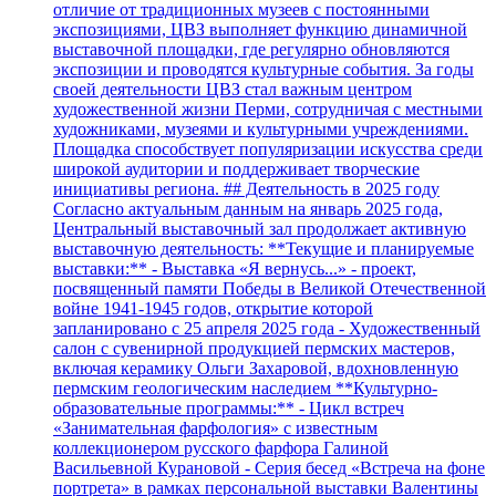
отличие от традиционных музеев с постоянными
экспозициями, ЦВЗ выполняет функцию динамичной
выставочной площадки, где регулярно обновляются
экспозиции и проводятся культурные события. За годы
своей деятельности ЦВЗ стал важным центром
художественной жизни Перми, сотрудничая с местными
художниками, музеями и культурными учреждениями.
Площадка способствует популяризации искусства среди
широкой аудитории и поддерживает творческие
инициативы региона. ## Деятельность в 2025 году
Согласно актуальным данным на январь 2025 года,
Центральный выставочный зал продолжает активную
выставочную деятельность: **Текущие и планируемые
выставки:** - Выставка «Я вернусь...» - проект,
посвященный памяти Победы в Великой Отечественной
войне 1941-1945 годов, открытие которой
запланировано с 25 апреля 2025 года - Художественный
салон с сувенирной продукцией пермских мастеров,
включая керамику Ольги Захаровой, вдохновленную
пермским геологическим наследием **Культурно-
образовательные программы:** - Цикл встреч
«Занимательная фарфология» с известным
коллекционером русского фарфора Галиной
Васильевной Курановой - Серия бесед «Встреча на фоне
портрета» в рамках персональной выставки Валентины