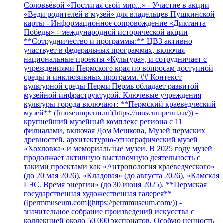
Соловьёвой «Постигая свой мир...» - Участие в акции
«Веди родителей в музей» для владельцев Пушкинской
карты - Информационное сопровождение «Диктанта
Победы» - международной исторической акции
**Сотрудничество и программы:** ЦВЗ активно
участвует в федеральных программах, включая
национальные проекты «Культура», и сотрудничает с
учреждениями Пермского края по вопросам доступной
среды и инклюзивных программ. ## Контекст
культурной среды Перми Пермь обладает развитой
музейной инфраструктурой. Ключевые учреждения
культуры города включают: **Пермский краеведческий
музей** ([museumperm.ru](https://museumperm.ru/)) -
крупнейший музейный комплекс региона с 11
филиалами, включая Дом Мешкова, Музей пермских
древностей, архитектурно-этнографический музей
«Хохловка» и мемориальные музеи. В 2025 году музей
продолжает активную выставочную деятельность с
такими проектами как «Антропология краеведческого»
(до 20 мая 2026), «Кладовая» (до августа 2026), «Камская
ГЭС. Время энергии» (до 30 июня 2025). **Пермская
государственная художественная галерея**
([permmuseum.com](https://permmuseum.com/)) -
значительное собрание произведений искусства с
коллекцией около 50 000 экспонатов. Особую ценность