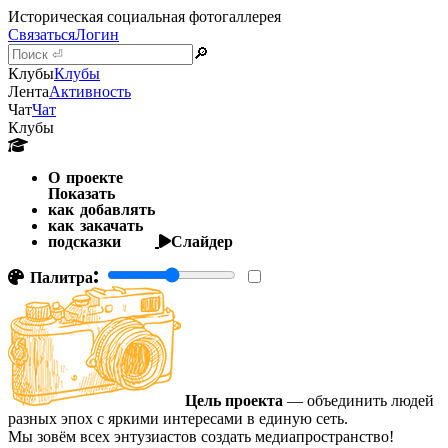
Историческая социальная фотогаллерея
Связаться
Логин
🔎
Клубы
Клубы
Лента
Активность
Чат
Чат
Клубы
О проекте
Показать
как добавлять
как закачать
подсказки
Слайдер
Палитра:
Цель проекта
— объединить людей
разных эпох с яркими интересами в единую сеть.
Мы зовём всех энтузиастов создать медиапространство!