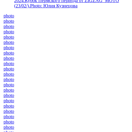
2024.Кубок Пермского периода от ZIGZAG_MOTO
(23/02/).Photo: Юлия Кузнецова
photo
photo
photo
photo
photo
photo
photo
photo
photo
photo
photo
photo
photo
photo
photo
photo
photo
photo
photo
photo
photo
photo