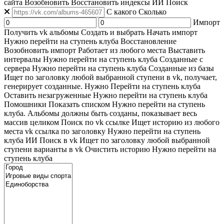
сайта
Возобновить
Восстановить индексы
ИИ Поиск
C какого
Сколько
Импорт
Получить vk альбомы
Создать и выбрать
Начать импорт
Нужно перейти на ступень клуба
Восстановление
Возобновить импорт
Работает из любого места
Выставить
интервалы
Нужно перейти на ступень клуба
Созданные с
сервера
Нужно перейти на ступень клуба
Созданные из базы
Ищет по заголовку любой выбранной ступени в vk, получает,
генерирует созданные. Нужно Перейти на ступень клуба
Оставить незагруженные
Нужно перейти на ступень клуба
Помошники
Показать списком
Нужно перейти на ступень
клуба. Альбомы должны быть созданы, показывает весь
массив целиком
Поиск по vk ссылке
Ищет историю из любого
места
vk ссылка по заголовку
Нужно перейти на ступень
клуба
ИИ Поиск в vk
Ищет по заголовку любой выбранной
ступени варианты в vk
Очистить историю
Нужно перейти на
ступень клуба