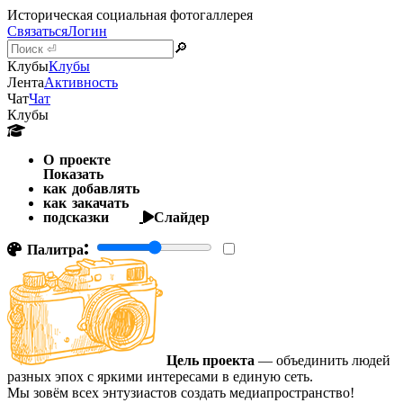
Историческая социальная фотогаллерея
Связаться
Логин
🔎
Клубы
Клубы
Лента
Активность
Чат
Чат
Клубы
О проекте
Показать
как добавлять
как закачать
подсказки
Слайдер
Палитра:
Цель проекта
— объединить людей
разных эпох с яркими интересами в единую сеть.
Мы зовём всех энтузиастов создать медиапространство!