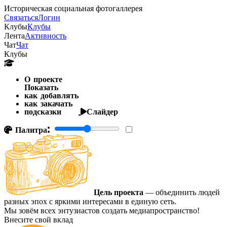
Историческая социальная фотогаллерея
Связаться
Логин
Клубы
Клубы
Лента
Активность
Чат
Чат
Клубы
О проекте
Показать
как добавлять
как закачать
подсказки
Слайдер
Палитра:
Цель проекта
— объединить людей
разных эпох с яркими интересами в единую сеть.
Мы зовём всех энтузиастов создать медиапространство!
Внесите свой вклад