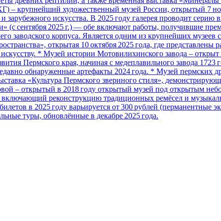
еты древних рептилий, а также временная выставка «Минералы У
ХГ) – крупнейший художественный музей России, открытый 7 но
и зарубежного искусства. В 2025 году галерея проводит серию в
ри» (с сентября 2025 г.) — обе включают работы, получившие пре
его заводского корпуса. Является одним из крупнейших музеев 
странства», открытая 10 октября 2025 года, где представлены 
искусству. * Музей истории Мотовилихинского завода – открыт 
вития Пермского края, начиная с медеплавильного завода 1723 г
давно обнаруженные артефакты 2024 года. * Музей пермских дре
ыставка «Культура Пермского звериного стиля», демонстрирующая
овой – открытый в 2018 году открытый музей под открытым небо
а», включающий реконструкцию традиционных ремёсел и музыкал
ть билетов в 2025 году варьируется от 300 рублей (перманентные 
ьные туры, обновлённые в декабре 2025 года.