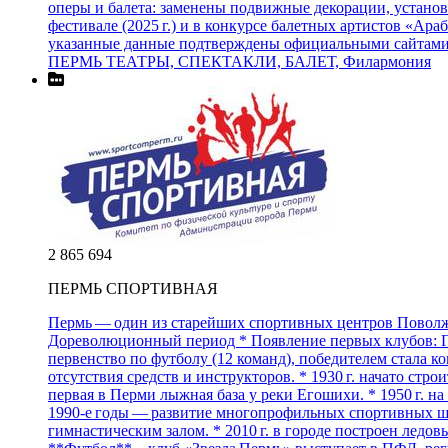
оперы и балета: заменены подвижные декорации, установ
фестивале (2025 г.) и в конкурсе балетных артистов «А
указанные данные подтверждены официальными сайтами т
ПЕРМЬ ТЕАТРЫ, СПЕКТАКЛИ, БАЛЕТ, Филармония
2 865 694
ПЕРМЬ СПОРТИВНАЯ
Пермь — один из старейших спортивных центров Поволжья
Дореволюционный период * Появление первых клубов: Перм
первенство по футболу (12 команд), победителем стала к
отсутствия средств и инструкторов. * 1930 г. начато стр
первая в Перми лыжная база у реки Егошихи. * 1950 г. 
1990‑е годы — развитие многопрофильных спортивных шко
гимнастическим залом. * 2010 г. в городе построен ледо