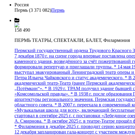
Россия
Пермь (3 371 082)
Пермь
158 490
ПЕРМЬ ТЕАТРЫ, СПЕКТАКЛИ, БАЛЕТ, Филармония
Пермский государственный ордена Трудового Красного Зн
7 декабря 1870 г. на сцене города впервые поставлена оп
каменного здания, возведённого за счёт пожертвований г
формировали репертуар и приглашали труппы. * 14 мая 1
выступал эвакуированный Ленинградский театр оперы и б
Петра Ильича Чайковского и статус академического. * В
академический театр‑Театр (ранее Пермский академический
„Потёмкин“». * В 1929 г. ТРАМ получил здание бывшей с
«Комсомольской правды». * В 1938 г. после образования 
архитектуры регионального значения. Пермская государс
областного совета. * В 2007 г. переехала в современный
«Музыкальная школа для всех», включающий бесплатные к
стартовал в сентябре 2025 г. с постановки «Лебединое о
А. Смирнова. * В октябре 2025 г. в театре‑Театре прошё
* Филармония в декабре 2025 г. проводит серию концер
12 декабря запланирован гала‑концерт с участием между