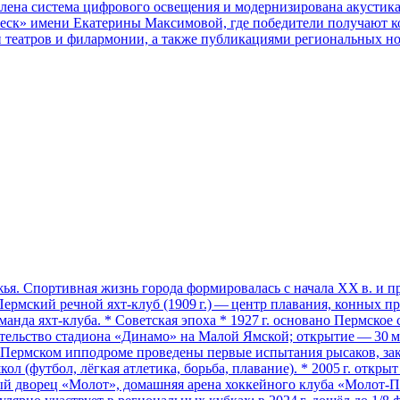
лена система цифрового освещения и модернизирована акустика 
рабеск» имени Екатерины Максимовой, где победители получают к
еатров и филармонии, а также публикациями региональных нов
. Спортивная жизнь города формировалась с начала XX в. и про
ский речной яхт‑клуб (1909 г.) — центр плавания, конных прог
оманда яхт‑клуба. * Советская эпоха * 1927 г. основано Пермско
оительство стадиона «Динамо» на Малой Ямской; открытие — 30 мая
на Пермском ипподроме проведены первые испытания рысаков, зак
л (футбол, лёгкая атлетика, борьба, плавание). * 2005 г. откр
вый дворец «Молот», домашняя арена хоккейного клуба «Молот‑П