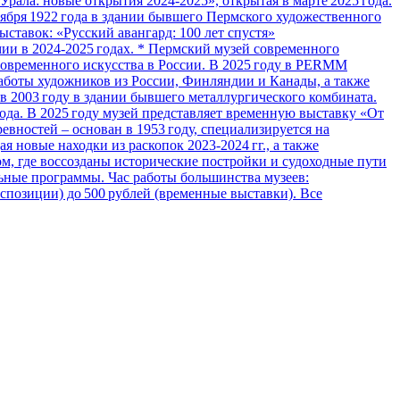
рала: новые открытия 2024‑2025», открытая в марте 2025 года.
ября 1922 года в здании бывшего Пермского художественного
ыставок: «Русский авангард: 100 лет спустя»
мии в 2024‑2025 годах. * Пермский музей современного
современного искусства в России. В 2025 году в PERMM
работы художников из России, Финляндии и Канады, а также
в 2003 году в здании бывшего металлургического комбината.
ода. В 2025 году музей представляет временную выставку «От
вностей – основан в 1953 году, специализируется на
 новые находки из раскопок 2023‑2024 гг., а также
м, где воссозданы исторические постройки и судоходные пути
ьные программы. Час работы большинства музеев:
экспозиции) до 500 рублей (временные выставки). Все