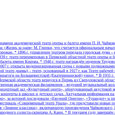
амени академический театр оперы и балета имени П. И. Чайковс
ера «Жизнь за царя» М. Глинки, что считается официальным начало
орожан. * 1896 г. управление театром передала городская дума 
939 г. театр переименован в Пермский областной театр оперы и 
алета имени Кирова. * 1946 г. театр награждён орденом Трудово
 2007 г. открыта модернизированная сцена с новыми подвижным
 театр драмы) – театр, основанный в 1927 г. как Театр рабочей
инагоги на Большевистской (Екатерининской) улице. * В 1931 г
Пермской области театр вернулся в Пермь из Свердловской област
твенная академическая филармония – ведущий музыкальный колле
 концертный зал «Культурный центр», оборудованный акустикой м
онцерты в школах и детских садах. Актуальная информация на де
зеро», за которой последовали «Евгений Онегин», «Турандот» и п
л фестиваль «Современный театр Урала», где представили новые
тов «Зимние классики», включающую произведения Чайковского,
народного солиста‑скрипача А. Канн. * В текущем году завершён