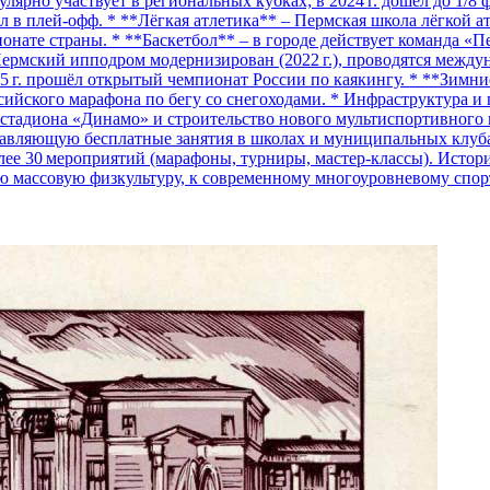
лярно участвует в региональных кубках; в 2024 г. дошёл до 1/8
ёл в плей‑офф. * **Лёгкая атлетика** – Пермская школа лёгкой 
пионате страны. * **Баскетбол** – в городе действует команда «
ермский ипподром модернизирован (2022 г.), проводятся между
25 г. прошёл открытый чемпионат России по каякингу. * **Зимн
ссийского марафона по бегу со снегоходами. * Инфраструктура и 
т стадиона «Динамо» и строительство нового мультиспортивного
тавляющую бесплатные занятия в школах и муниципальных клубах
ее 30 мероприятий (марафоны, турниры, мастер‑классы). Истори
ую массовую физкультуру, к современному многоуровневому спо