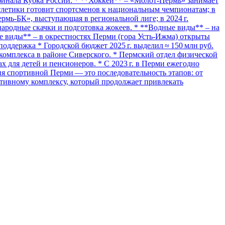
 финала Кубка России. * **Хоккей** – «Молот‑Пермь» занимает
атлетики готовит спортсменов к национальным чемпионатам; в
Пермь‑БК», выступающая в региональной лиге; в 2024 г.
народные скачки и подготовка жокеев. * **Водные виды** – на
ие виды** – в окрестностях Перми (гора Усть-Ижма) открыты
поддержка * Городской бюджет 2025 г. выделил ≈ 150 млн руб.
 комплекса в районе Сиверского. * Пермский отдел физической
 для детей и пенсионеров. * С 2023 г. в Перми ежегодно
я спортивной Перми — это последовательность этапов: от
ртивному комплексу, который продолжает привлекать