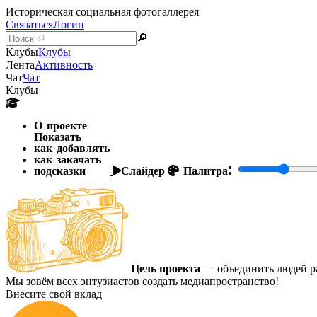
Историческая социальная фотогаллерея
Связаться
Логин
🔎
Клубы
Клубы
Лента
Активность
Чат
Чат
Клубы
О проекте
Показать
как добавлять
как закачать
подсказки
Слайдер
Палитра:
Цель проекта
— объединить людей ра
Мы зовём всех энтузиастов создать медиапространство!
Внесите свой вклад