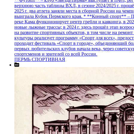
**Футбол** – клуб «Звезда Пермь» выступает в ПФЛ, регу
верхнюю часть таблицы ВХЛ, в сезоне 2024/2025 г. прош
2025 г. два атлета заняли места в сборной России на чем
выиграла Кубок Пермского края. * **Конный спорт** – П
реке Кама функционирует центр гребли и каякинга, в 20
новые лыжные трассы; в 2024 г. здесь прошёл этап всеро
на развитие спортивных объектов, в том числе на ремон
культуры реализует программу «Спорт для всех», предос
проходит фестиваль «Спорт в городе», объединяющий бол
первых любительских клубов начала века, через советск
спортсменов и зрителей со всей России.
ПЕРМЬ СПОРТИВНАЯ