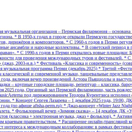
 музыкальная организация – Пермская филармония – основана в
региона. * В 1950‑х годах в городе открыли Пермскую государс
ов, дирижёров и композиторов. * С 1960‑х годов в Перми регу
ые ансамбли и народные коллективы. * В советский период в го
араван». * С 1990‑х годов в Перми открылись новые площадки: 
жности для проведения международных туров и фестивалей. * С 
джаз, 2003‑н.в.) * Фестиваль «Классика и современность» (совр
ая музыкальная программа Перми (декабрь 2025) * Третий «Фестив
ты классической и современной музыки, танцевальные представ
25 года, включая вечер произведений Астора Пьяццоллы и выступ
ощадки – крупные городские площади, репертуар – классика, бар
ря 2025 года, Органный зал Пермской филармонии, часть рождест
 musicAeterna под дирижированием Теодора Курентзиса исполнил 
онии. * Концерт Сергея Лазарева – 1 декабря 2025 года, 19:00, Д
да (по афише afisha-perm.ru): * Джаз‑концерт «Winter Jazz Night
алета. * Фольклорный вечер «Зимняя сказка» – 14 декабря, ДК 
ктов (классика + электронная музыка, джаз + фольклор). * Акти
краевым правительством. * Расширение онлайн‑трансляций кон
ост интереса к международным коллаборациям: в рамках фестива