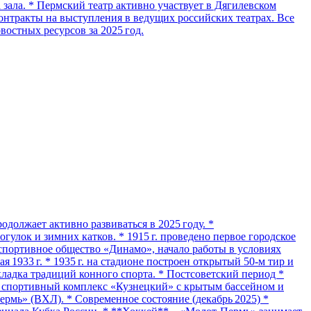
зала. * Пермский театр активно участвует в Дягилевском
онтракты на выступления в ведущих российских театрах. Все
остных ресурсов за 2025 год.
должает активно развиваться в 2025 году. *
улок и зимних катков. * 1915 г. проведено первое городское
е спортивное общество «Динамо», начало работы в условиях
 1933 г. * 1935 г. на стадионе построен открытый 50‑м тир и
ладка традиций конного спорта. * Постсоветский период *
ыт спортивный комплекс «Кузнецкий» с крытым бассейном и
ермь» (ВХЛ). * Современное состояние (декабрь 2025) *