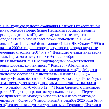
 1945 году, сразу после окончания Великой Отечественной
твенную консерваторию (ныне Пермский государственный
лярно проводились «Пермские музыкальные недели»,
роде активно развивалась рок‑ и поп‑сцена: в 1970‑х
Большой зал Пермской филармонии (1992), ДК «Урал» (1995) и
начала 2000‑х годов в городе регулярно проходят крупные
еменная классика, 2007‑н.в.) * Пермская музыкальная весна
аль Пермского искусства» (6+) – 22 ноября –
ления и выставки. * XII Международный рождественский
ления хоровых коллективов. * Концерт «Abendmusik.
очная музыка и современные аранжировки. * «Дед Мороз и
венского фестиваля. * Фестиваль «Дягилев+» (18+) –
сюиту «Кольцо без слов». * Концерт Александра Розенбаума –
К им. (место уточняется), программа включала хиты 90‑х и
» – 5 декабря, клуб «Клуб 12». * Показ балетного спектакля
«Урал». * Тенденции развития музыкальной сцены Перми в
вное привлечение молодых исполнителей через грантовую
цертов – более 30 % мероприятий в декабре 2025 года были
ля «Дягилев+» выступали музыканты из Германии, Италии и