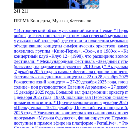
241 211
ПЕРМЬ Концерты, Музыка, Фестивали
* Исторический обзор музыкальной жизни Перми * Первая
войны, и с тех пор стала центром классической музыки 
музыкальный колледж), где готовили поколения музыкант
объединявшие концерты симфонических оркестров, камерн
появились группы «Кино‑Пермь», «Эхо», а в 1980‑х – «К
концертный клуб «Клуб 12» (1998), что расширило возмо
фестивали: * Международный фестиваль «Звёздный путь» (
(классика, народные инструменты, 2010‑н.в.) * Актуальн
7 декабря 2025 года; в рамках фестиваля прошли концер
фестиваль – ежедневные концерты с 22 по 28 декабря 20
Рождественский концерт» – 27‑29 декабря 2025 года, пл
солнце» под руководством Евгения Авраменко – 27 декаб
15 декабря 2025 года, Большой зал филармонии; оркестр
1 декабря 2025 года, 19:00, Большой зал Пермской филарм
новые композиции. * Прочие мероприятия в декабре 2025 го
«Щелкунчик» – 10‑12 декабря, Пермский театр оперы и б
2025 году * Увеличение количества кросс‑жанровых прое
программу «Музыка будущего», финансируемую Пермским 
доступны в прямом эфире на платформе «PermLive». * Р