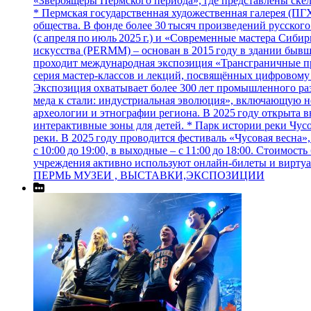
«Звероящеры Пермского периода», где представлены скел
* Пермская государственная художественная галерея (ПГ
общества. В фонде более 30 тысяч произведений русского 
(с апреля по июль 2025 г.) и «Современные мастера Сиби
искусства (PERMM) – основан в 2015 году в здании бывш
проходит международная экспозиция «Трансграничные про
серия мастер‑классов и лекций, посвящённых цифровому 
Экспозиция охватывает более 300 лет промышленного раз
меда к стали: индустриальная эволюция», включающую не
археологии и этнографии региона. В 2025 году открыта в
интерактивные зоны для детей. * Парк истории реки Чус
реки. В 2025 году проводится фестиваль «Чусовая весн
с 10:00 до 19:00, в выходные – с 11:00 до 18:00. Стоимос
учреждения активно используют онлайн‑билеты и виртуал
ПЕРМЬ МУЗЕИ , ВЫСТАВКИ,ЭКСПОЗИЦИИ