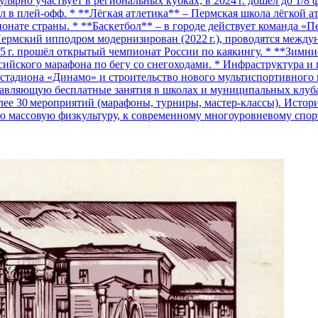
лярно участвует в региональных кубках; в 2024 г. дошёл до 1/8
ёл в плей‑офф. * **Лёгкая атлетика** – Пермская школа лёгкой 
пионате страны. * **Баскетбол** – в городе действует команда «
ермский ипподром модернизирован (2022 г.), проводятся между
25 г. прошёл открытый чемпионат России по каякингу. * **Зимн
ссийского марафона по бегу со снегоходами. * Инфраструктура и 
т стадиона «Динамо» и строительство нового мультиспортивного
тавляющую бесплатные занятия в школах и муниципальных клубах
ее 30 мероприятий (марафоны, турниры, мастер‑классы). Истори
ую массовую физкультуру, к современному многоуровневому спо