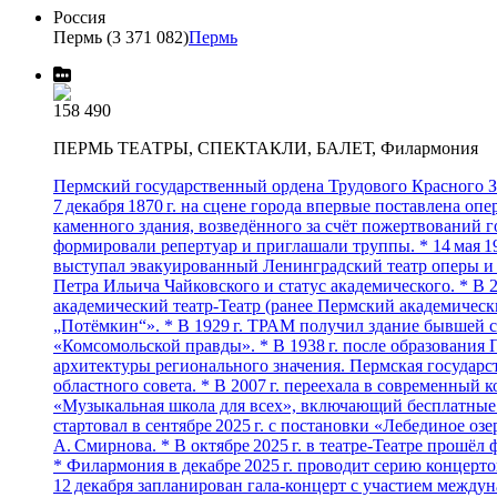
Россия
Пермь (3 371 082)
Пермь
158 490
ПЕРМЬ ТЕАТРЫ, СПЕКТАКЛИ, БАЛЕТ, Филармония
Пермский государственный ордена Трудового Красного Зн
7 декабря 1870 г. на сцене города впервые поставлена оп
каменного здания, возведённого за счёт пожертвований г
формировали репертуар и приглашали труппы. * 14 мая 1
выступал эвакуированный Ленинградский театр оперы и б
Петра Ильича Чайковского и статус академического. * В
академический театр‑Театр (ранее Пермский академический
„Потёмкин“». * В 1929 г. ТРАМ получил здание бывшей с
«Комсомольской правды». * В 1938 г. после образования 
архитектуры регионального значения. Пермская государс
областного совета. * В 2007 г. переехала в современный
«Музыкальная школа для всех», включающий бесплатные к
стартовал в сентябре 2025 г. с постановки «Лебединое о
А. Смирнова. * В октябре 2025 г. в театре‑Театре прошё
* Филармония в декабре 2025 г. проводит серию концер
12 декабря запланирован гала‑концерт с участием между