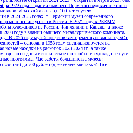
рала: новые открытия 2024‑2025», открытая в марте 2025 года.
ября 1922 года в здании бывшего Пермского художественного
ыставок: «Русский авангард: 100 лет спустя»
мии в 2024‑2025 годах. * Пермский музей современного
современного искусства в России. В 2025 году в PERMM
работы художников из России, Финляндии и Канады, а также
в 2003 году в здании бывшего металлургического комбината.
ода. В 2025 году музей представляет временную выставку «От
вностей – основан в 1953 году, специализируется на
 новые находки из раскопок 2023‑2024 гг., а также
м, где воссозданы исторические постройки и судоходные пути
ьные программы. Час работы большинства музеев:
экспозиции) до 500 рублей (временные выставки). Все