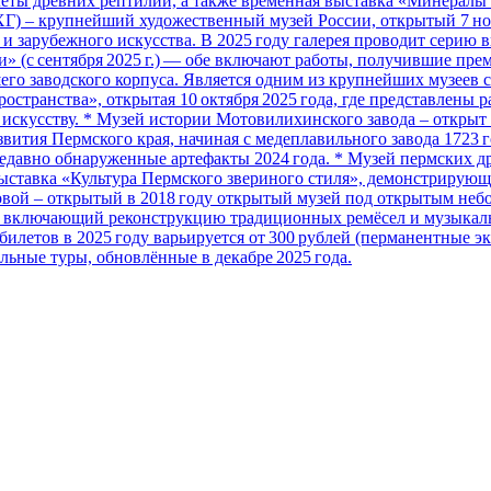
еты древних рептилий, а также временная выставка «Минералы У
ХГ) – крупнейший художественный музей России, открытый 7 но
и зарубежного искусства. В 2025 году галерея проводит серию в
ри» (с сентября 2025 г.) — обе включают работы, получившие пре
его заводского корпуса. Является одним из крупнейших музеев 
странства», открытая 10 октября 2025 года, где представлены 
искусству. * Музей истории Мотовилихинского завода – открыт 
вития Пермского края, начиная с медеплавильного завода 1723 г
давно обнаруженные артефакты 2024 года. * Музей пермских дре
ыставка «Культура Пермского звериного стиля», демонстрирующая
овой – открытый в 2018 году открытый музей под открытым небо
а», включающий реконструкцию традиционных ремёсел и музыкал
ть билетов в 2025 году варьируется от 300 рублей (перманентные 
ьные туры, обновлённые в декабре 2025 года.