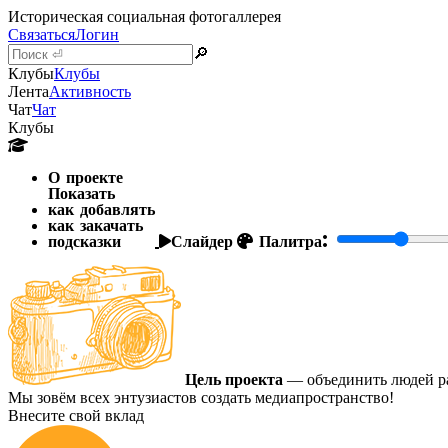
Историческая социальная фотогаллерея
Связаться
Логин
🔎
Клубы
Клубы
Лента
Активность
Чат
Чат
Клубы
О проекте
Показать
как добавлять
как закачать
подсказки
Слайдер
Палитра:
Цель проекта
— объединить людей ра
Мы зовём всех энтузиастов создать медиапространство!
Внесите свой вклад