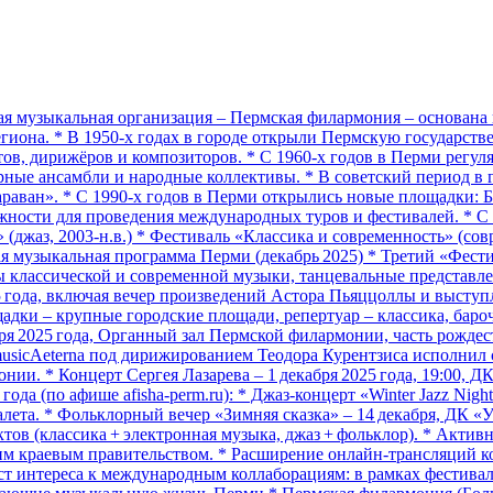
 музыкальная организация – Пермская филармония – основана в
региона. * В 1950‑х годах в городе открыли Пермскую государс
ов, дирижёров и композиторов. * С 1960‑х годов в Перми регу
ые ансамбли и народные коллективы. * В советский период в го
араван». * С 1990‑х годов в Перми открылись новые площадки: 
жности для проведения международных туров и фестивалей. * С 
джаз, 2003‑н.в.) * Фестиваль «Классика и современность» (совр
ая музыкальная программа Перми (декабрь 2025) * Третий «Фестив
ты классической и современной музыки, танцевальные представ
25 года, включая вечер произведений Астора Пьяццоллы и выступ
ощадки – крупные городские площади, репертуар – классика, бар
ря 2025 года, Органный зал Пермской филармонии, часть рождест
 musicAeterna под дирижированием Теодора Курентзиса исполнил 
онии. * Концерт Сергея Лазарева – 1 декабря 2025 года, 19:00, Д
да (по афише afisha-perm.ru): * Джаз‑концерт «Winter Jazz Night
алета. * Фольклорный вечер «Зимняя сказка» – 14 декабря, ДК 
ктов (классика + электронная музыка, джаз + фольклор). * Акти
краевым правительством. * Расширение онлайн‑трансляций кон
ост интереса к международным коллаборациям: в рамках фестива