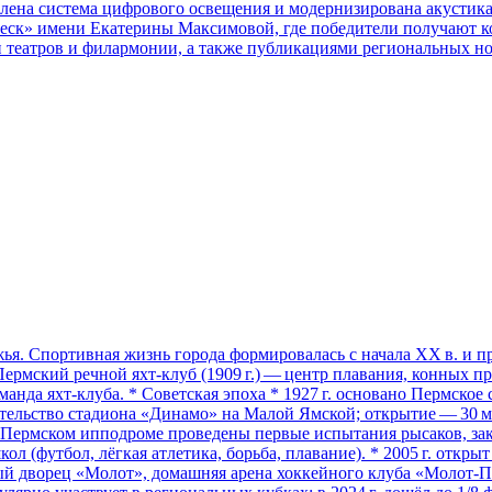
лена система цифрового освещения и модернизирована акустика 
рабеск» имени Екатерины Максимовой, где победители получают к
еатров и филармонии, а также публикациями региональных нов
. Спортивная жизнь города формировалась с начала XX в. и про
ский речной яхт‑клуб (1909 г.) — центр плавания, конных прог
оманда яхт‑клуба. * Советская эпоха * 1927 г. основано Пермско
оительство стадиона «Динамо» на Малой Ямской; открытие — 30 мая
на Пермском ипподроме проведены первые испытания рысаков, зак
л (футбол, лёгкая атлетика, борьба, плавание). * 2005 г. откр
вый дворец «Молот», домашняя арена хоккейного клуба «Молот‑П