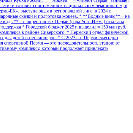
 финала Кубка России. * **Хоккей** – «Молот‑Пермь» занимает
атлетики готовит спортсменов к национальным чемпионатам; в
Пермь‑БК», выступающая в региональной лиге; в 2024 г.
народные скачки и подготовка жокеев. * **Водные виды** – на
ие виды** – в окрестностях Перми (гора Усть-Ижма) открыты
поддержка * Городской бюджет 2025 г. выделил ≈ 150 млн руб.
 комплекса в районе Сиверского. * Пермский отдел физической
 для детей и пенсионеров. * С 2023 г. в Перми ежегодно
я спортивной Перми — это последовательность этапов: от
ртивному комплексу, который продолжает привлекать