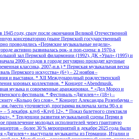
 1945 году, сразу после окончания Великой Отечественной
твенную консерваторию (ныне Пермский государственный
лярно проводились «Пермские музыкальные недели»,
роде активно развивалась рок‑ и поп‑сцена: в 1970‑х
Большой зал Пермской филармонии (1992), ДК «Урал» (1995) и
начала 2000‑х годов в городе регулярно проходят крупные
еменная классика, 2007‑н.в.) * Пермская музыкальная весна
аль Пермского искусства» (6+) – 22 ноября –
ления и выставки. * XII Международный рождественский
ления хоровых коллективов. * Концерт «Abendmusik.
очная музыка и современные аранжировки. * «Дед Мороз и
венского фестиваля. * Фестиваль «Дягилев+» (18+) –
сюиту «Кольцо без слов». * Концерт Александра Розенбаума –
К им. (место уточняется), программа включала хиты 90‑х и
» – 5 декабря, клуб «Клуб 12». * Показ балетного спектакля
«Урал». * Тенденции развития музыкальной сцены Перми в
вное привлечение молодых исполнителей через грантовую
цертов – более 30 % мероприятий в декабре 2025 года были
ля «Дягилев+» выступали музыканты из Германии, Италии и