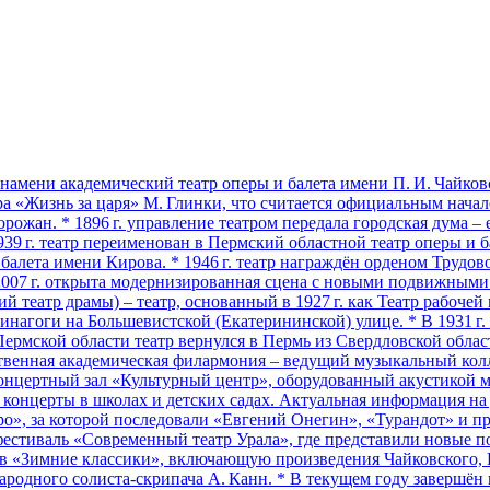
амени академический театр оперы и балета имени П. И. Чайковс
ера «Жизнь за царя» М. Глинки, что считается официальным начало
орожан. * 1896 г. управление театром передала городская дума 
939 г. театр переименован в Пермский областной театр оперы и 
алета имени Кирова. * 1946 г. театр награждён орденом Трудово
 2007 г. открыта модернизированная сцена с новыми подвижным
 театр драмы) – театр, основанный в 1927 г. как Театр рабочей
инагоги на Большевистской (Екатерининской) улице. * В 1931 г
Пермской области театр вернулся в Пермь из Свердловской област
твенная академическая филармония – ведущий музыкальный колле
 концертный зал «Культурный центр», оборудованный акустикой м
онцерты в школах и детских садах. Актуальная информация на де
зеро», за которой последовали «Евгений Онегин», «Турандот» и п
л фестиваль «Современный театр Урала», где представили новые
тов «Зимние классики», включающую произведения Чайковского,
народного солиста‑скрипача А. Канн. * В текущем году завершён