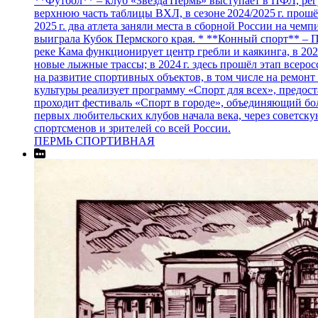
**Футбол** – клуб «Звезда Пермь» выступает в ПФЛ, регу
верхнюю часть таблицы ВХЛ, в сезоне 2024/2025 г. прош
2025 г. два атлета заняли места в сборной России на чем
выиграла Кубок Пермского края. * **Конный спорт** – П
реке Кама функционирует центр гребли и каякинга, в 20
новые лыжные трассы; в 2024 г. здесь прошёл этап всеро
на развитие спортивных объектов, в том числе на ремон
культуры реализует программу «Спорт для всех», предос
проходит фестиваль «Спорт в городе», объединяющий бол
первых любительских клубов начала века, через советск
спортсменов и зрителей со всей России.
ПЕРМЬ СПОРТИВНАЯ