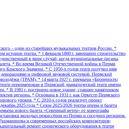
кого – один из старейших музыкальных театров России. *
м истории театра. * 1 февраля 1880 г. завершено строительство
– единственный в мире случай, когда муниципальные органы
балета. * Во время Великой Отечественной войны в Перми
го Красного Знамени. * С 1950‑х годов театр получил имя
и декорациями и цифровой звуковой системой. Пермский
 молодёжи (ТРАМ). * 14 марта 1927 г. премьера «Броненосец
. театр переименован в Пермский драматический театр имени
и. * В 1981 г. построено новое здание, ставшее памятником
ктив региона. * Основана в 1931 г. как Оркестр Пермского
ирового уровня. * С 2010‑х годов реализует проект
кабрь 2025 года * Сезон 2025/2026 театра оперы и балета
ремьера нового балета «Северный ветер» от хореографа
 постановки молодых режиссёров из Перми и соседних регионов.
 Рахманинова и современных российских композиторов;
 капитальный ремонт сценического оборудования в театре