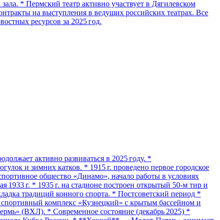
зала. * Пермский театр активно участвует в Дягилевском
онтракты на выступления в ведущих российских театрах. Все
остных ресурсов за 2025 год.
должает активно развиваться в 2025 году. *
улок и зимних катков. * 1915 г. проведено первое городское
е спортивное общество «Динамо», начало работы в условиях
 1933 г. * 1935 г. на стадионе построен открытый 50‑м тир и
ладка традиций конного спорта. * Постсоветский период *
ыт спортивный комплекс «Кузнецкий» с крытым бассейном и
ермь» (ВХЛ). * Современное состояние (декабрь 2025) *