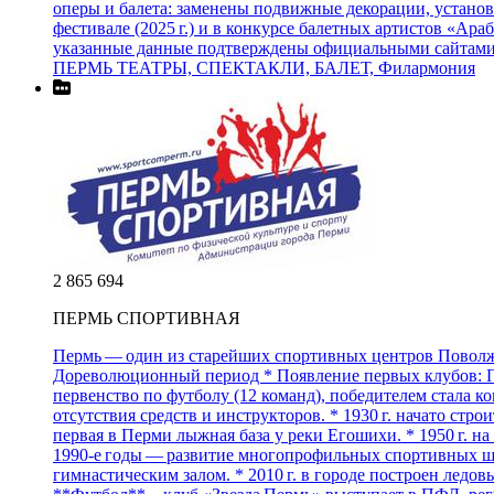
оперы и балета: заменены подвижные декорации, установ
фестивале (2025 г.) и в конкурсе балетных артистов «А
указанные данные подтверждены официальными сайтами т
ПЕРМЬ ТЕАТРЫ, СПЕКТАКЛИ, БАЛЕТ, Филармония
2 865 694
ПЕРМЬ СПОРТИВНАЯ
Пермь — один из старейших спортивных центров Поволжья
Дореволюционный период * Появление первых клубов: Перм
первенство по футболу (12 команд), победителем стала к
отсутствия средств и инструкторов. * 1930 г. начато стр
первая в Перми лыжная база у реки Егошихи. * 1950 г. 
1990‑е годы — развитие многопрофильных спортивных шко
гимнастическим залом. * 2010 г. в городе построен ледо