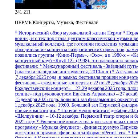
241 211
ПЕРМЬ Концерты, Музыка, Фестивали
* Исторический обзор музыкальной жизни Перми * Первая
войны, и с тех пор стала центром классической музыки 
музыкальный колледж), где готовили поколения музыкант
объединявшие концерты симфонических оркестров, камерн
появились группы «Кино‑Пермь», «Эхо», а в 1980‑х – «К
концертный клуб «Клуб 12» (1998), что расширило возмо
фестивали: * Международный фестиваль «Звёздный путь» (
(классика, народные инструменты, 2010‑н.в.) * Актуальн
7 декабря 2025 года; в рамках фестиваля прошли концер
фестиваль – ежедневные концерты с 22 по 28 декабря 20
Рождественский концерт» – 27‑29 декабря 2025 года, пл
солнце» под руководством Евгения Авраменко – 27 декаб
15 декабря 2025 года, Большой зал филармонии; оркестр
1 декабря 2025 года, 19:00, Большой зал Пермской филарм
новые композиции. * Прочие мероприятия в декабре 2025 го
«Щелкунчик» – 10‑12 декабря, Пермский театр оперы и б
2025 году * Увеличение количества кросс‑жанровых прое
программу «Музыка будущего», финансируемую Пермским 
доступны в прямом эфире на платформе «PermLive». * Р