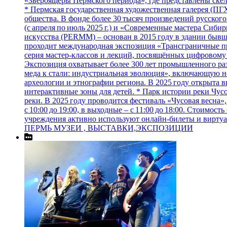
«Звероящеры Пермского периода», где представлены скел
* Пермская государственная художественная галерея (ПГ
общества. В фонде более 30 тысяч произведений русского 
(с апреля по июль 2025 г.) и «Современные мастера Сиби
искусства (PERMM) – основан в 2015 году в здании бывш
проходит международная экспозиция «Трансграничные про
серия мастер‑классов и лекций, посвящённых цифровому 
Экспозиция охватывает более 300 лет промышленного раз
меда к стали: индустриальная эволюция», включающую не
археологии и этнографии региона. В 2025 году открыта в
интерактивные зоны для детей. * Парк истории реки Чус
реки. В 2025 году проводится фестиваль «Чусовая весн
с 10:00 до 19:00, в выходные – с 11:00 до 18:00. Стоимос
учреждения активно используют онлайн‑билеты и виртуал
ПЕРМЬ МУЗЕИ , ВЫСТАВКИ,ЭКСПОЗИЦИИ