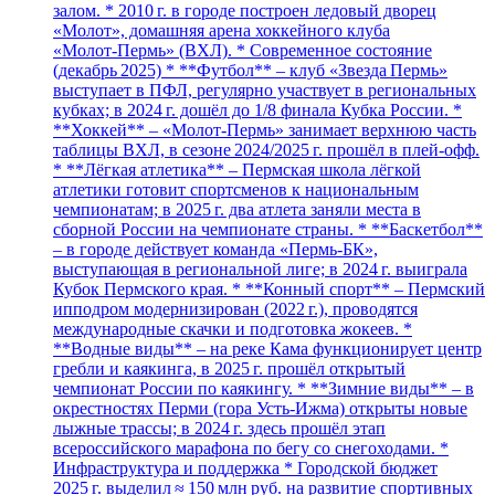
залом. * 2010 г. в городе построен ледовый дворец
«Молот», домашняя арена хоккейного клуба
«Молот‑Пермь» (ВХЛ). * Современное состояние
(декабрь 2025) * **Футбол** – клуб «Звезда Пермь»
выступает в ПФЛ, регулярно участвует в региональных
кубках; в 2024 г. дошёл до 1/8 финала Кубка России. *
**Хоккей** – «Молот‑Пермь» занимает верхнюю часть
таблицы ВХЛ, в сезоне 2024/2025 г. прошёл в плей‑офф.
* **Лёгкая атлетика** – Пермская школа лёгкой
атлетики готовит спортсменов к национальным
чемпионатам; в 2025 г. два атлета заняли места в
сборной России на чемпионате страны. * **Баскетбол**
– в городе действует команда «Пермь‑БК»,
выступающая в региональной лиге; в 2024 г. выиграла
Кубок Пермского края. * **Конный спорт** – Пермский
ипподром модернизирован (2022 г.), проводятся
международные скачки и подготовка жокеев. *
**Водные виды** – на реке Кама функционирует центр
гребли и каякинга, в 2025 г. прошёл открытый
чемпионат России по каякингу. * **Зимние виды** – в
окрестностях Перми (гора Усть-Ижма) открыты новые
лыжные трассы; в 2024 г. здесь прошёл этап
всероссийского марафона по бегу со снегоходами. *
Инфраструктура и поддержка * Городской бюджет
2025 г. выделил ≈ 150 млн руб. на развитие спортивных