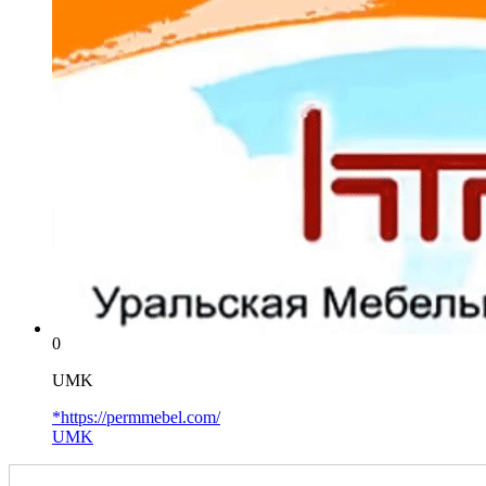
0
UMK
*https://permmebel.com/
UMK