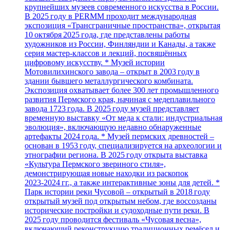
крупнейших музеев современного искусства в России.
В 2025 году в PERMM проходит международная
экспозиция «Трансграничные пространства», открытая
10 октября 2025 года, где представлены работы
художников из России, Финляндии и Канады, а также
серия мастер‑классов и лекций, посвящённых
цифровому искусству. * Музей истории
Мотовилихинского завода – открыт в 2003 году в
здании бывшего металлургического комбината.
Экспозиция охватывает более 300 лет промышленного
развития Пермского края, начиная с медеплавильного
завода 1723 года. В 2025 году музей представляет
временную выставку «От меда к стали: индустриальная
эволюция», включающую недавно обнаруженные
артефакты 2024 года. * Музей пермских древностей –
основан в 1953 году, специализируется на археологии и
этнографии региона. В 2025 году открыта выставка
«Культура Пермского звериного стиля»,
демонстрирующая новые находки из раскопок
2023‑2024 гг., а также интерактивные зоны для детей. *
Парк истории реки Чусовой – открытый в 2018 году
открытый музей под открытым небом, где воссозданы
исторические постройки и судоходные пути реки. В
2025 году проводится фестиваль «Чусовая весна»,
включающий реконструкцию традиционных ремёсел и