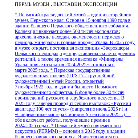
ПЕРМЬ МУЗЕИ , ВЫСТАВКИ,ЭКСПОЗИЦИИ
* Пермский краеведческий музей – один из старейших
музеев Пермского края. Основан 15 ноября 1890 года в
здании бывшего Пермского общественного собрания.
Коллекция включает более 500 тысяч экспонатов:
археологические находки, окаменелости пермского
периода, минералы и горные породы Урала. В 2025 году
в музее открыта постоянная экспозиция «Звероящеры
Пермского периода», где представлены скелеты древних
рептилий, а также временная выставка «Минералы
Урала: новые открытия 2024‑2025», открытая в
марте 2025 года. * Пермская государственная
художественная галерея (ПГХГ) – крупнейший
художественный музей России, открытый
7 ноября 1922 года в здании бывшего Пермского
художественного общества. В фонде более 30 тысяч
произведений русского и зарубежного искусства. В
2025 году галерея проводит серию выставок: «Русский
авангард: 100 лет спустя» (с апреля по июль 2025 г.) и
«Современные мастера Сибири» (с сентября 2025 г.) —
обе включают работы, получившие премии в
2024‑2025 годах. * Пермский музей современного
искусства (PERMM) – основан в 2015 году в здании
бывшего заводского корпуса. Является одним из