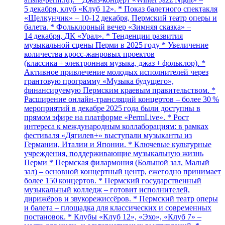
5 декабря, клуб «Клуб 12». * Показ балетного спектакля
«Щелкунчик» – 10‑12 декабря, Пермский театр оперы и
балета. * Фольклорный вечер «Зимняя сказка» –
14 декабря, ДК «Урал». * Тенденции развития
музыкальной сцены Перми в 2025 году * Увеличение
количества кросс‑жанровых проектов
(классика + электронная музыка, джаз + фольклор). *
Активное привлечение молодых исполнителей через
грантовую программу «Музыка будущего»,
финансируемую Пермским краевым правительством. *
Расширение онлайн‑трансляций концертов – более 30 %
мероприятий в декабре 2025 года были доступны в
прямом эфире на платформе «PermLive». * Рост
интереса к международным коллаборациям: в рамках
фестиваля «Дягилев+» выступали музыканты из
Германии, Италии и Японии. * Ключевые культурные
учреждения, поддерживающие музыкальную жизнь
Перми * Пермская филармония (Большой зал, Малый
зал) – основной концертный центр, ежегодно принимает
более 150 концертов. * Пермский государственный
музыкальный колледж – готовит исполнителей,
дирижёров и звукорежиссёров. * Пермский театр оперы
и балета – площадка для классических и современных
постановок. * Клубы «Клуб 12», «Эхо», «Клуб 7» –