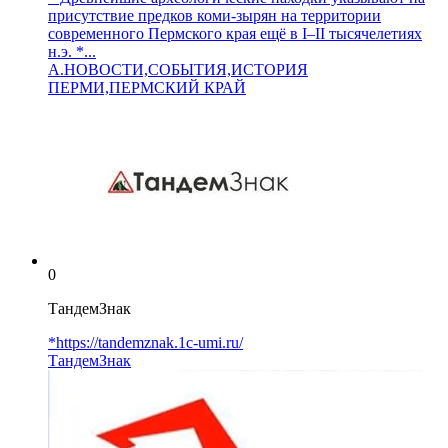
присутствие предков коми‑зырян на территории
современного Пермского края ещё в I–II тысячелетиях
н.э. *...
A.НОВОСТИ,СОБЫТИЯ,ИСТОРИЯ
ПЕРМИ,ПЕРМСКИЙ КРАЙ
0
ТандемЗнак
*https://tandemznak.1c-umi.ru/
ТандемЗнак