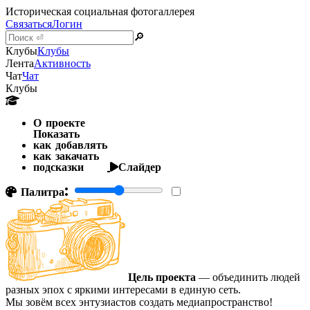
Историческая социальная фотогаллерея
Связаться
Логин
🔎
Клубы
Клубы
Лента
Активность
Чат
Чат
Клубы
О проекте
Показать
как добавлять
как закачать
подсказки
Слайдер
Палитра:
Цель проекта
— объединить людей
разных эпох с яркими интересами в единую сеть.
Мы зовём всех энтузиастов создать медиапространство!