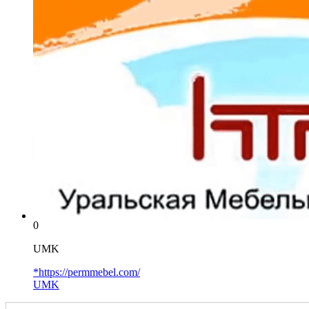
0
UMK
*https://permmebel.com/
UMK