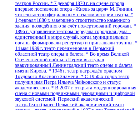
театров России. * 7 декабря 1870 г. на сцене города
впервые поставлена опера «Жизнь за царя» М. Глинки,
что считается официальным началом истории театра. *
1 февраля 1880 г. завершено строительство каменного
здания, возведённого за счёт пожертвований горожан. *
1896 г. управление театром передала городская дума –
единственный в мире случай, когда муниципальные
органы формировали репертуар и приглашали труппы. *
14 мая 1939 г. театр переименован в Пермский
областной театр оперы и балета. * Во время Великой
Отечественной войны в Перми выступал
эвакуированный Ленинградский театр оперы и балета
имени Кирова. * 1946 г. театр награждён орденом
Трудового Красного Знамени. * С 1950‑х годов театр
получил имя Петра Ильича Чайковского и статус
академического. * В 2007 г. открыта модернизированная
сцена с новыми подвижными декорациями и цифровой
звуковой системой. Пермский академический
театр‑Театр (ранее Пермский академический театр
драмы) – театр, основанный в 1927 г. как Театр рабочей
молодёжи (ТРАМ). * 14 марта 1927 г. премьера
«Броненосец „Потёмкин“». * В 1929 г. ТРАМ получил
здание бывшей синагоги на Большевистской
(Екатерининской) улице. * В 1931 г. театр переименован
в Пермский драматический театр имени