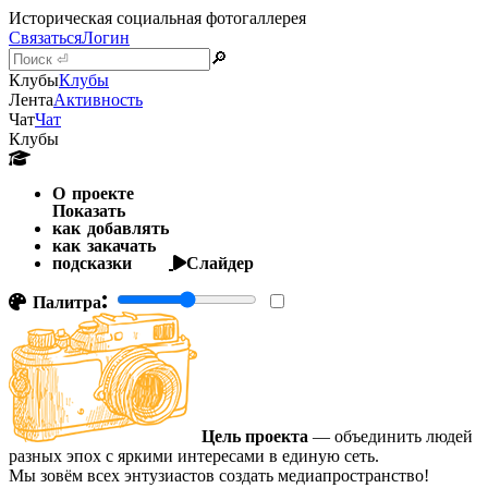
Историческая социальная фотогаллерея
Связаться
Логин
🔎
Клубы
Клубы
Лента
Активность
Чат
Чат
Клубы
О проекте
Показать
как добавлять
как закачать
подсказки
Слайдер
Палитра:
Цель проекта
— объединить людей
разных эпох с яркими интересами в единую сеть.
Мы зовём всех энтузиастов создать медиапространство!