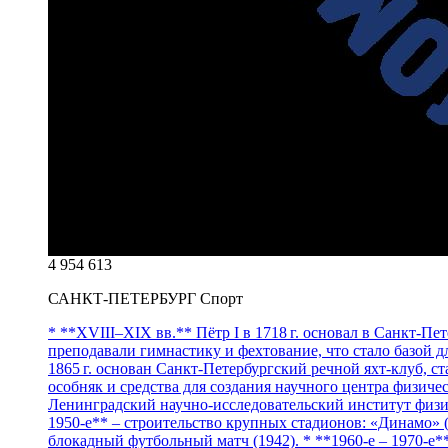
4 954 613
САНКТ-ПЕТЕРБУРГ Спорт
* **XVIII–XIX вв.** Пётр I в 1718 г. основал в Санкт‑Пе
преподавали гимнастику и фехтование, что стало базой 
1865 г. основан Санкт‑Петербургский речной яхт‑клуб, с
особняк и средства для создания научного центра физическ
Ленинградский научно‑исследовательский институт физи
1950‑е** – строительство крупных стадионов: «Динамо» 
блокадный футбольный матч (1942). * **1960‑е – 1970‑е*