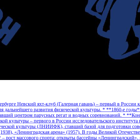
тербурге Невский яхт‑клуб (Галерная гавань) – первый в России 
для дальнейшего развития физической культуры. * **1860‑е год
тавший центром парусных регат и водных соревнований. * **Коне
ой культуры – первого в России исследовательского института в 
ческой культуры (ЛНИИФК), ставший базой для подготовки совет
(1938), «Ленинградская арена» (1957). В годы Великой Отечес
* – рост массового спорта: открыты бассейны «Ленинградский»,