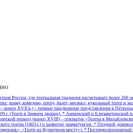
ИНО
ов России, где театральная традиция насчитывает более 260 лет.
а: драму, комедию, оперу, балет, мюзикл, кукольный театр и э
— конец XVII в.) – первые придворные представления в Петропав
9 г. (Театр в Зимнем дворце). * Аннинский и Елизаветинский п
нинский период (конец XVIII) – открытие «Театра в Михайловск
кого театра (1803 г.) и развитие драматургии. * Поздний доре
еменник», «Театр на Кузнечном мосту»). * Постреволюционный п