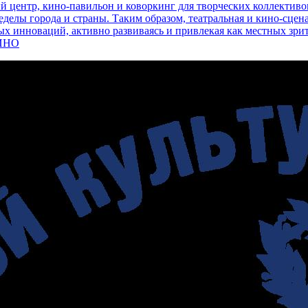
центр, кино‑павильон и коворкинг для творческих коллективов
делы города и страны. Таким образом, театральная и кино‑сцен
ых инноваций, активно развиваясь и привлекая как местных зрит
ИНО