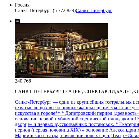
Россия
Санкт-Петербург (5 772 829)
Санкт-Петербург
240 766
САНКТ-ПЕТЕРБУРГ ТЕАТРЫ, СПЕКТАКЛИ,БАЛЕТ,К
Санкт‑Петербург — один из крупнейших театральных центр
охватывающих все основные жанры сценического искусств
искусства в городе** * Допетровский период (древность 
основание первой публичной сценической площадки в 170
дворце» и первых русскоязычных постановок. * Екатери
период (первая половина XIX) – основание Александринс
Мариинского театра, появление новых сцен (Театр «Совр