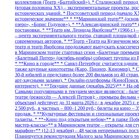
коллективов (Театр «Балтийский»). * Сталинский период
(вторая половина XX) – экспериментальные проекты, рост
исторических зданий. * Постсоветский период (начало X
историческое значение** * **Мариинский театр** (основ
озеро», «Борис Годунов»). * **Александринский театр** 
постановки. * **Театр им. Леонида Якобсона** (1966 г.)
– центр экспериментального театра, ставший площадкой 
современных авторов. * **Театр «Театр на Кузнечном мос
театр и театр Якобсона продолжают выпускать классическ
в Мариинском театре стартовал сезон «Балетные премье
«Балетный Питер» (октябрь‑ноябрь) собирает труппы из Р
* **Кино в городе** * Санкт‑Петербург считается одним
также крупные кинотеатры (Каро, Пионер, Киномир). * С
30‑й юбилей и представил более 200 фильмов из 40 стра
арт‑хаусными залами). * Онлайн‑платформы (КиноПоиск H
интернете). * **Текущие данные (декабрь 2025)** * На оф
Самыми популярными в текущем месяце являются: - бале
театре (режиссёр — Алексей Петров); - премьера фильма
объектам) действует до 31 марта 2026 г.; в декабре 2025 
2 500 руб., в частных – 800–1 200 руб.; билеты на кино 
продаж. * **Культурные фестивали и специальные проект
таланты. * **«Кино под открытым небом»** в парке Побе
мастер‑классы»** в Мариинском театре – открыты для сту
марафон»** (12‑13 декабря) – 48 часов непрерывных по
Планируется реконструкция Малого зала Мариинского теат