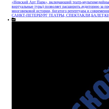
«Невский Арт Парк», включающий театр‑мультимедийный 
виртуальные туры) позволяет расширить аудиторию за пре
многовековой истории, богатого репертуара и современн
САНКТ-ПЕТЕРБУРГ ТЕАТРЫ, СПЕКТАКЛИ,БАЛЕТ,К