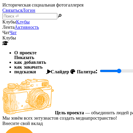
Историческая социальная фотогаллерея
Связаться
Логин
🔎
Клубы
Клубы
Лента
Активность
Чат
Чат
Клубы
О проекте
Показать
как добавлять
как закачать
подсказки
Слайдер
Палитра:
Цель проекта
— объединить людей ра
Мы зовём всех энтузиастов создать медиапространство!
Внесите свой вклад