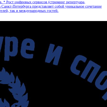
. * Рост цифровых сервисов (стриминг репертуара,
а Санкт‑Петербурга представляет собой уникальное сочетание
елей, так и международных гостей.