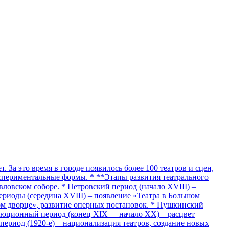
 За это время в городе появилось более 100 театров и сцен,
кспериментальные формы. * **Этапы развития театрального
ловском соборе. * Петровский период (начало XVIII) –
ериоды (середина XVIII) – появление «Театра в Большом
ом дворце», развитие оперных постановок. * Пушкинский
волюционный период (конец XIX — начало XX) – расцвет
ериод (1920‑е) – национализация театров, создание новых