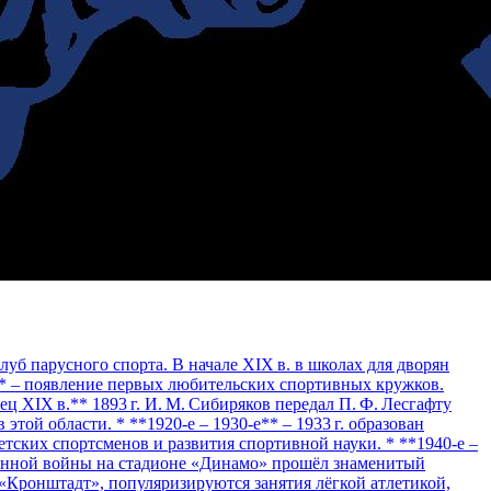
клуб парусного спорта. В начале XIX в. в школах для дворян
ы** – появление первых любительских спортивных кружков.
ц XIX в.** 1893 г. И. М. Сибиряков передал П. Ф. Лесгафту
этой области. * **1920‑е – 1930‑е** – 1933 г. образован
ских спортсменов и развития спортивной науки. * **1940‑е –
твенной войны на стадионе «Динамо» прошёл знаменитый
 «Кронштадт», популяризируются занятия лёгкой атлетикой,