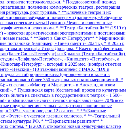
ол, открытие театра‑молодежи. * Позднесоветский период
приватизация, появление коммерческих театров, реставрация
я репертуара, рост туризма. * **Ключевые театры и их
тный мировыми звёздами и премьерами (например, «Лебединое
ились классические пьесы Пушкина, Чехова и современные
еографическими решениями. * **Театр «Балтийский»** (1919 г.)
г.) – известен драматическими экспериментами и постановками
а и новые пьесы. * **Балет в Санкт‑Петербурге** * Мариинский
 постановки (например, «Танец смерти» 2024 г.). * В 2025 г.
водством хореографа Игоря Дроздова. * Ежегодный фестиваль
ия» (Балет Санкт‑Петербург) и «Крылья» (Театр «Балтийский»).
ностудии «Ленфильм‑Петербург», «Киноцентр «Петербург», а
Кинотавр‑Петербург», который в 2025 мес. (ноябрь) отметил
оцентр «Невский» (10‑этажный комплекс с IMAX, 4DX и
предлагая гибридные показы (одновременно в зале и в
г. запланировано более 350 театральных и кино‑мероприятий. *
); - спектакль «Мастер и Маргарита» в Александринском
вский». * Пушкинская карта (бесплатный проезд по культурным
имость билета на спектакль в государственных театрах – 1 500–
tland» и официальные сайты театров покрывают более 70 % всех
атные представления в малых залах, открывающие новые
 в 2025 г. уже проведено 12 сеансов. * **«Балетные
нике «Фуэте» с участием главных солистов. * **«Театральный
рством культуры РФ. * **Перспективы развития** *
их систем. * В 2026 г. откроется новый культурный кластер