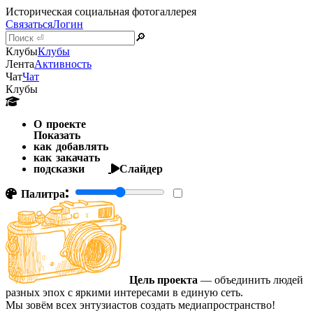
Историческая социальная фотогаллерея
Связаться
Логин
🔎
Клубы
Клубы
Лента
Активность
Чат
Чат
Клубы
О проекте
Показать
как добавлять
как закачать
подсказки
Слайдер
Палитра:
Цель проекта
— объединить людей
разных эпох с яркими интересами в единую сеть.
Мы зовём всех энтузиастов создать медиапространство!