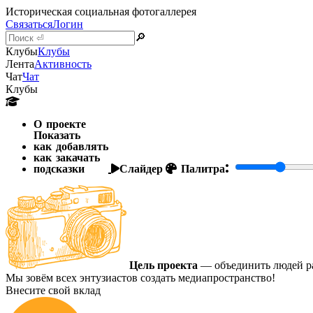
Историческая социальная фотогаллерея
Связаться
Логин
🔎
Клубы
Клубы
Лента
Активность
Чат
Чат
Клубы
О проекте
Показать
как добавлять
как закачать
подсказки
Слайдер
Палитра:
Цель проекта
— объединить людей ра
Мы зовём всех энтузиастов создать медиапространство!
Внесите свой вклад