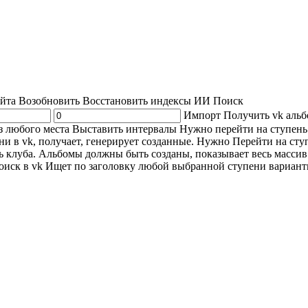
айта
Возобновить
Восстановить индексы
ИИ Поиск
Импорт
Получить vk аль
з любого места
Выставить интервалы
Нужно перейти на ступень
и в vk, получает, генерирует созданные. Нужно Перейти на сту
ь клуба. Альбомы должны быть созданы, показывает весь масси
иск в vk
Ищет по заголовку любой выбранной ступени вариант