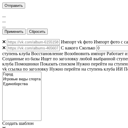
...
...
...
Применить
Сбросить
Импорт vk фото
Импорт фото с с
C какого
Сколько
ступень клуба
Восстановление
Возобновить импорт
Работает и
Созданные из базы
Ищет по заголовку любой выбранной ступен
клуба
Помошники
Показать списком
Нужно перейти на ступен
vk ссылка по заголовку
Нужно перейти на ступень клуба
ИИ По
Создать шаблон