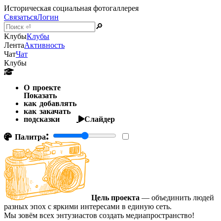
Историческая социальная фотогаллерея
Связаться
Логин
🔎
Клубы
Клубы
Лента
Активность
Чат
Чат
Клубы
О проекте
Показать
как добавлять
как закачать
подсказки
Слайдер
Палитра:
Цель проекта
— объединить людей
разных эпох с яркими интересами в единую сеть.
Мы зовём всех энтузиастов создать медиапространство!