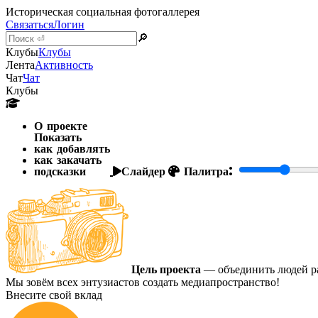
Историческая социальная фотогаллерея
Связаться
Логин
🔎
Клубы
Клубы
Лента
Активность
Чат
Чат
Клубы
О проекте
Показать
как добавлять
как закачать
подсказки
Слайдер
Палитра:
Цель проекта
— объединить людей ра
Мы зовём всех энтузиастов создать медиапространство!
Внесите свой вклад