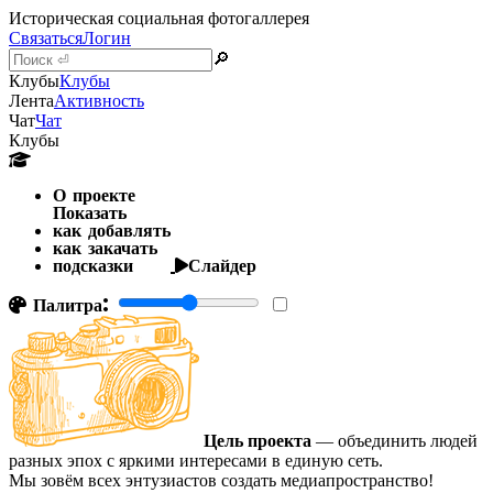
Историческая социальная фотогаллерея
Связаться
Логин
🔎
Клубы
Клубы
Лента
Активность
Чат
Чат
Клубы
О проекте
Показать
как добавлять
как закачать
подсказки
Слайдер
Палитра:
Цель проекта
— объединить людей
разных эпох с яркими интересами в единую сеть.
Мы зовём всех энтузиастов создать медиапространство!