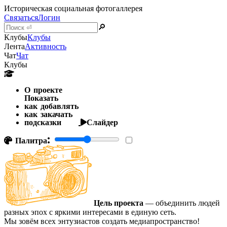
Историческая социальная фотогаллерея
Связаться
Логин
🔎
Клубы
Клубы
Лента
Активность
Чат
Чат
Клубы
О проекте
Показать
как добавлять
как закачать
подсказки
Слайдер
Палитра:
Цель проекта
— объединить людей
разных эпох с яркими интересами в единую сеть.
Мы зовём всех энтузиастов создать медиапространство!