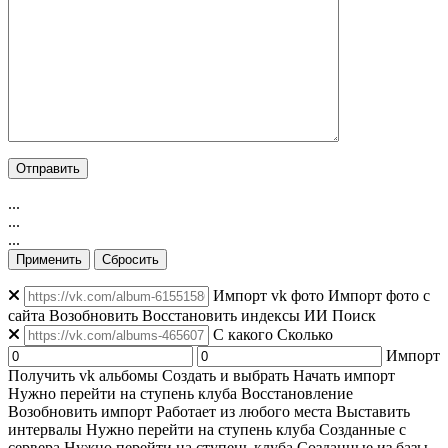
...
...
...
Применить
Сбросить
Импорт vk фото
Импорт фото с
сайта
Возобновить
Восстановить индексы
ИИ Поиск
C какого
Сколько
Импорт
Получить vk альбомы
Создать и выбрать
Начать импорт
Нужно перейти на ступень клуба
Восстановление
Возобновить импорт
Работает из любого места
Выставить
интервалы
Нужно перейти на ступень клуба
Созданные с
сервера
Нужно перейти на ступень клуба
Созданные из базы