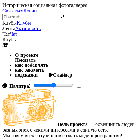
Историческая социальная фотогаллерея
Связаться
Логин
🔎
Клубы
Клубы
Лента
Активность
Чат
Чат
Клубы
О проекте
Показать
как добавлять
как закачать
подсказки
Слайдер
Палитра:
Цель проекта
— объединить людей
разных эпох с яркими интересами в единую сеть.
Мы зовём всех энтузиастов создать медиапространство!