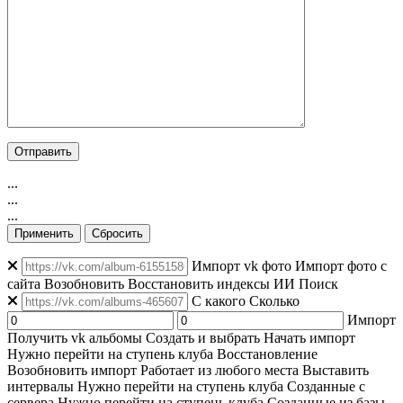
...
...
...
Применить
Сбросить
Импорт vk фото
Импорт фото с
сайта
Возобновить
Восстановить индексы
ИИ Поиск
C какого
Сколько
Импорт
Получить vk альбомы
Создать и выбрать
Начать импорт
Нужно перейти на ступень клуба
Восстановление
Возобновить импорт
Работает из любого места
Выставить
интервалы
Нужно перейти на ступень клуба
Созданные с
сервера
Нужно перейти на ступень клуба
Созданные из базы