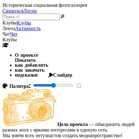
Историческая социальная фотогаллерея
Связаться
Логин
🔎
Клубы
Клубы
Лента
Активность
Чат
Чат
Клубы
О проекте
Показать
как добавлять
как закачать
подсказки
Слайдер
Палитра:
Цель проекта
— объединить людей
разных эпох с яркими интересами в единую сеть.
Мы зовём всех энтузиастов создать медиапространство!