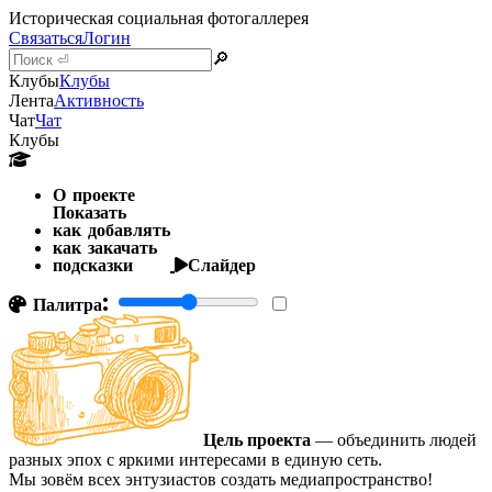
Историческая социальная фотогаллерея
Связаться
Логин
🔎
Клубы
Клубы
Лента
Активность
Чат
Чат
Клубы
О проекте
Показать
как добавлять
как закачать
подсказки
Слайдер
Палитра:
Цель проекта
— объединить людей
разных эпох с яркими интересами в единую сеть.
Мы зовём всех энтузиастов создать медиапространство!