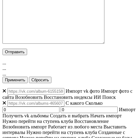
...
...
...
Применить
Сбросить
Импорт vk фото
Импорт фото с
сайта
Возобновить
Восстановить индексы
ИИ Поиск
C какого
Сколько
Импорт
Получить vk альбомы
Создать и выбрать
Начать импорт
Нужно перейти на ступень клуба
Восстановление
Возобновить импорт
Работает из любого места
Выставить
интервалы
Нужно перейти на ступень клуба
Созданные с
сервера
Нужно перейти на ступень клуба
Созданные из базы