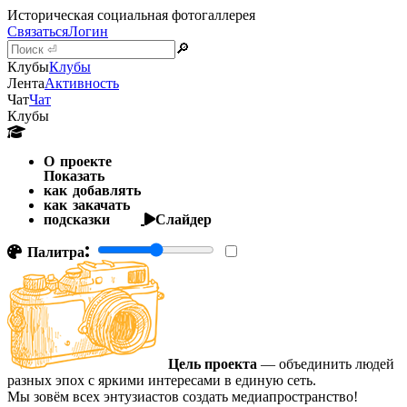
Историческая социальная фотогаллерея
Связаться
Логин
🔎
Клубы
Клубы
Лента
Активность
Чат
Чат
Клубы
О проекте
Показать
как добавлять
как закачать
подсказки
Слайдер
Палитра:
Цель проекта
— объединить людей
разных эпох с яркими интересами в единую сеть.
Мы зовём всех энтузиастов создать медиапространство!