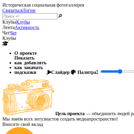
Историческая социальная фотогаллерея
Связаться
Логин
🔎
Клубы
Клубы
Лента
Активность
Чат
Чат
Клубы
О проекте
Показать
как добавлять
как закачать
подсказки
Слайдер
Палитра:
Цель проекта
— объединить людей ра
Мы зовём всех энтузиастов создать медиапространство!
Внесите свой вклад