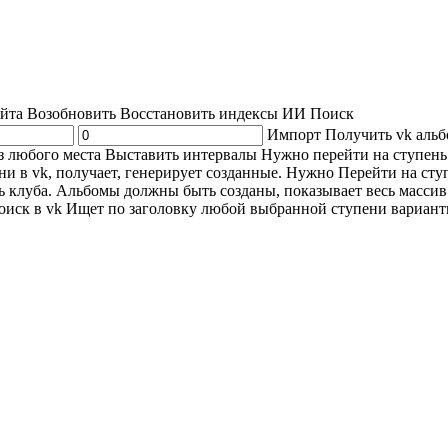
👁️ Просмотров: 11
|
👥 Уникальных: 104
|
🟢 Онлайн: 112
айта
Возобновить
Восстановить индексы
ИИ Поиск
Импорт
Получить vk аль
з любого места
Выставить интервалы
Нужно перейти на ступень
и в vk, получает, генерирует созданные. Нужно Перейти на сту
ь клуба. Альбомы должны быть созданы, показывает весь масси
иск в vk
Ищет по заголовку любой выбранной ступени вариант