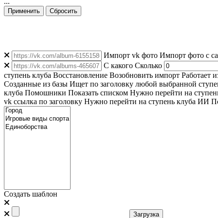
...
Применить
Сбросить
Импорт vk фото
Импорт фото с с
C какого
Сколько
ступень клуба
Восстановление
Возобновить импорт
Работает и
Созданные из базы
Ищет по заголовку любой выбранной ступен
клуба
Помошники
Показать списком
Нужно перейти на ступен
vk ссылка по заголовку
Нужно перейти на ступень клуба
ИИ По
Создать шаблон
Загрузка