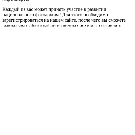
Каждый из вас может принять участие в развитии
национального фотоархива! Для этого необходимо
зарегистрироваться на нашем сайте, после чего вы сможете
выкладывать фотографии из личных архивов, составлять
собственные тематические выставки и делиться ими с
окружающими. Присоединяйтесь.
Ведь важна любая тематическая фотография, вместе мы
воссоздадим историю!
Приступить
dynamic load
Россия
Необходима авторизация
Имя пользователя или email
Пароль