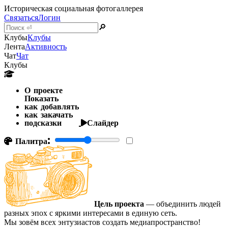
Историческая социальная фотогаллерея
Связаться
Логин
🔎
Клубы
Клубы
Лента
Активность
Чат
Чат
Клубы
О проекте
Показать
как добавлять
как закачать
подсказки
Слайдер
Палитра:
Цель проекта
— объединить людей
разных эпох с яркими интересами в единую сеть.
Мы зовём всех энтузиастов создать медиапространство!