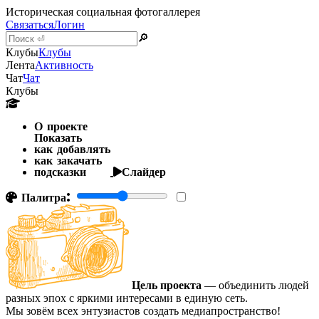
Историческая социальная фотогаллерея
Связаться
Логин
🔎
Клубы
Клубы
Лента
Активность
Чат
Чат
Клубы
О проекте
Показать
как добавлять
как закачать
подсказки
Слайдер
Палитра:
Цель проекта
— объединить людей
разных эпох с яркими интересами в единую сеть.
Мы зовём всех энтузиастов создать медиапространство!