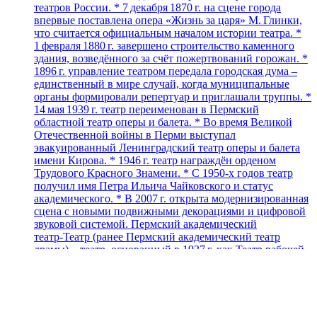
театров России. * 7 декабря 1870 г. на сцене города
впервые поставлена опера «Жизнь за царя» М. Глинки,
что считается официальным началом истории театра. *
1 февраля 1880 г. завершено строительство каменного
здания, возведённого за счёт пожертвований горожан. *
1896 г. управление театром передала городская дума –
единственный в мире случай, когда муниципальные
органы формировали репертуар и приглашали труппы. *
14 мая 1939 г. театр переименован в Пермский
областной театр оперы и балета. * Во время Великой
Отечественной войны в Перми выступал
эвакуированный Ленинградский театр оперы и балета
имени Кирова. * 1946 г. театр награждён орденом
Трудового Красного Знамени. * С 1950‑х годов театр
получил имя Петра Ильича Чайковского и статус
академического. * В 2007 г. открыта модернизированная
сцена с новыми подвижными декорациями и цифровой
звуковой системой. Пермский академический
театр‑Театр (ранее Пермский академический театр
драмы) – театр, основанный в 1927 г. как Театр рабочей
молодёжи (ТРАМ). * 14 марта 1927 г. премьера
«Броненосец „Потёмкин“». * В 1929 г. ТРАМ получил
здание бывшей синагоги на Большевистской
(Екатерининской) улице. * В 1931 г. театр переименован
в Пермский драматический театр имени