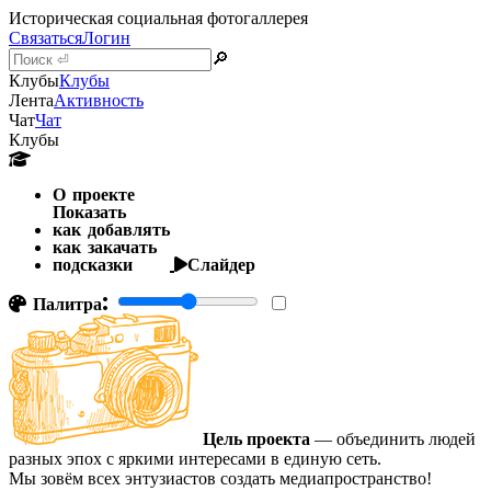
Историческая социальная фотогаллерея
Связаться
Логин
🔎
Клубы
Клубы
Лента
Активность
Чат
Чат
Клубы
О проекте
Показать
как добавлять
как закачать
подсказки
Слайдер
Палитра:
Цель проекта
— объединить людей
разных эпох с яркими интересами в единую сеть.
Мы зовём всех энтузиастов создать медиапространство!