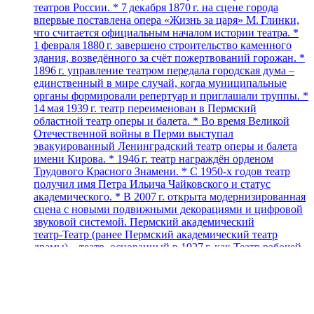
театров России. * 7 декабря 1870 г. на сцене города
впервые поставлена опера «Жизнь за царя» М. Глинки,
что считается официальным началом истории театра. *
1 февраля 1880 г. завершено строительство каменного
здания, возведённого за счёт пожертвований горожан. *
1896 г. управление театром передала городская дума –
единственный в мире случай, когда муниципальные
органы формировали репертуар и приглашали труппы. *
14 мая 1939 г. театр переименован в Пермский
областной театр оперы и балета. * Во время Великой
Отечественной войны в Перми выступал
эвакуированный Ленинградский театр оперы и балета
имени Кирова. * 1946 г. театр награждён орденом
Трудового Красного Знамени. * С 1950‑х годов театр
получил имя Петра Ильича Чайковского и статус
академического. * В 2007 г. открыта модернизированная
сцена с новыми подвижными декорациями и цифровой
звуковой системой. Пермский академический
театр‑Театр (ранее Пермский академический театр
драмы) – театр, основанный в 1927 г. как Театр рабочей
молодёжи (ТРАМ). * 14 марта 1927 г. премьера
«Броненосец „Потёмкин“». * В 1929 г. ТРАМ получил
здание бывшей синагоги на Большевистской
(Екатерининской) улице. * В 1931 г. театр переименован
в Пермский драматический театр имени