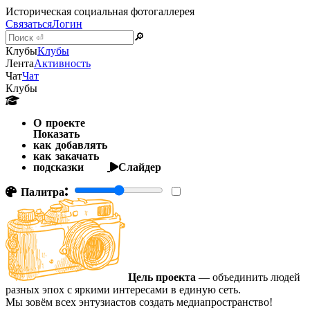
Историческая социальная фотогаллерея
Связаться
Логин
🔎
Клубы
Клубы
Лента
Активность
Чат
Чат
Клубы
О проекте
Показать
как добавлять
как закачать
подсказки
Слайдер
Палитра:
Цель проекта
— объединить людей
разных эпох с яркими интересами в единую сеть.
Мы зовём всех энтузиастов создать медиапространство!