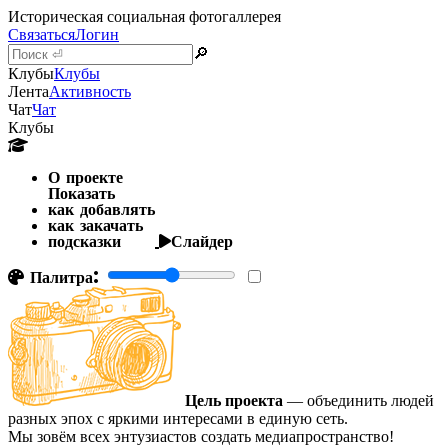
Историческая социальная фотогаллерея
Связаться
Логин
🔎
Клубы
Клубы
Лента
Активность
Чат
Чат
Клубы
О проекте
Показать
как добавлять
как закачать
подсказки
Слайдер
Палитра:
Цель проекта
— объединить людей
разных эпох с яркими интересами в единую сеть.
Мы зовём всех энтузиастов создать медиапространство!