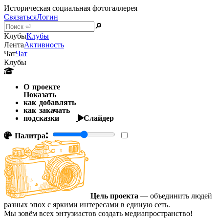
Историческая социальная фотогаллерея
Связаться
Логин
🔎
Клубы
Клубы
Лента
Активность
Чат
Чат
Клубы
О проекте
Показать
как добавлять
как закачать
подсказки
Слайдер
Палитра:
Цель проекта
— объединить людей
разных эпох с яркими интересами в единую сеть.
Мы зовём всех энтузиастов создать медиапространство!