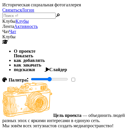
Историческая социальная фотогаллерея
Связаться
Логин
🔎
Клубы
Клубы
Лента
Активность
Чат
Чат
Клубы
О проекте
Показать
как добавлять
как закачать
подсказки
Слайдер
Палитра:
Цель проекта
— объединить людей
разных эпох с яркими интересами в единую сеть.
Мы зовём всех энтузиастов создать медиапространство!