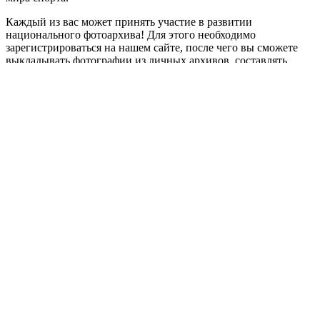
Каждый из вас может принять участие в развитии
национального фотоархива! Для этого необходимо
зарегистрироваться на нашем сайте, после чего вы сможете
выкладывать фотографии из личных архивов, составлять
собственные тематические выставки и делиться ими с
окружающими. Присоединяйтесь.
Ведь важна любая тематическая фотография, вместе мы
воссоздадим историю!
Приступить
dynamic load
Россия
Необходима авторизация
Имя пользователя или email
Пароль