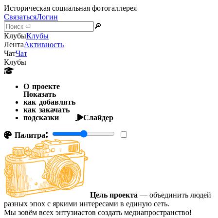
Историческая социальная фотогаллерея
Связаться
Логин
🔎
Клубы
Клубы
Лента
Активность
Чат
Чат
Клубы
О проекте
Показать
как добавлять
как закачать
подсказки
Слайдер
Палитра:
Цель проекта
— объединить людей
разных эпох с яркими интересами в единую сеть.
Мы зовём всех энтузиастов создать медиапространство!