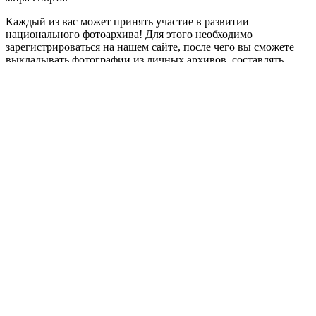
Каждый из вас может принять участие в развитии
национального фотоархива! Для этого необходимо
зарегистрироваться на нашем сайте, после чего вы сможете
выкладывать фотографии из личных архивов, составлять
собственные тематические выставки и делиться ими с
окружающими. Присоединяйтесь.
Ведь важна любая тематическая фотография, вместе мы
воссоздадим историю!
Приступить
dynamic load
Россия
Необходима авторизация
Имя пользователя или email
Пароль