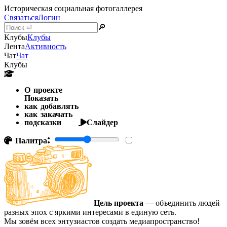
Историческая социальная фотогаллерея
Связаться
Логин
🔎
Клубы
Клубы
Лента
Активность
Чат
Чат
Клубы
О проекте
Показать
как добавлять
как закачать
подсказки
Слайдер
Палитра:
Цель проекта
— объединить людей
разных эпох с яркими интересами в единую сеть.
Мы зовём всех энтузиастов создать медиапространство!