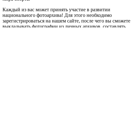
Каждый из вас может принять участие в развитии
национального фотоархива! Для этого необходимо
зарегистрироваться на нашем сайте, после чего вы сможете
выкладывать фотографии из личных архивов, составлять
собственные тематические выставки и делиться ими с
окружающими. Присоединяйтесь.
Ведь важна любая тематическая фотография, вместе мы
воссоздадим историю!
Приступить
dynamic load
Россия
Необходима авторизация
Имя пользователя или email
Пароль