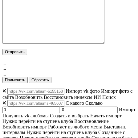
...
...
...
Применить
Сбросить
Импорт vk фото
Импорт фото с
сайта
Возобновить
Восстановить индексы
ИИ Поиск
C какого
Сколько
Импорт
Получить vk альбомы
Создать и выбрать
Начать импорт
Нужно перейти на ступень клуба
Восстановление
Возобновить импорт
Работает из любого места
Выставить
интервалы
Нужно перейти на ступень клуба
Созданные с
сервера
Нужно перейти на ступень клуба
Созданные из базы