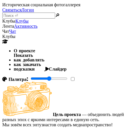
Историческая социальная фотогаллерея
Связаться
Логин
🔎
Клубы
Клубы
Лента
Активность
Чат
Чат
Клубы
О проекте
Показать
как добавлять
как закачать
подсказки
Слайдер
Палитра:
Цель проекта
— объединить людей
разных эпох с яркими интересами в единую сеть.
Мы зовём всех энтузиастов создать медиапространство!