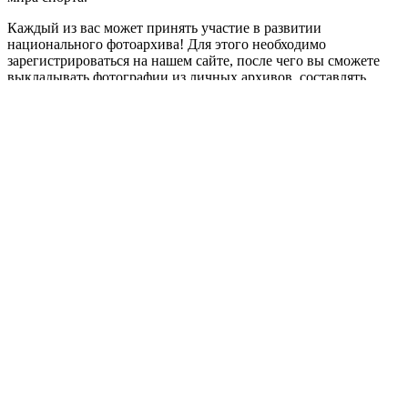
Каждый из вас может принять участие в развитии
национального фотоархива! Для этого необходимо
зарегистрироваться на нашем сайте, после чего вы сможете
выкладывать фотографии из личных архивов, составлять
собственные тематические выставки и делиться ими с
окружающими. Присоединяйтесь.
Ведь важна любая тематическая фотография, вместе мы
воссоздадим историю!
Приступить
dynamic load
Россия
Необходима авторизация
Имя пользователя или email
Пароль