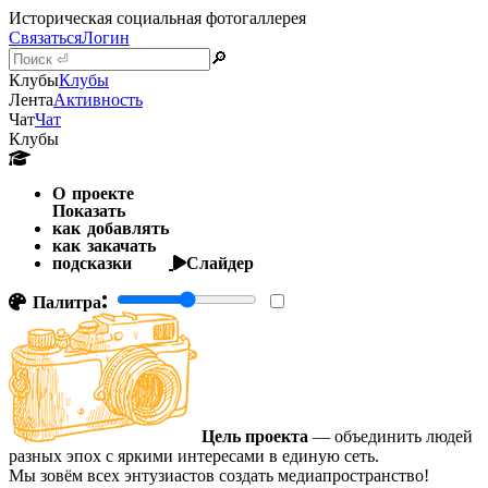
Историческая социальная фотогаллерея
Связаться
Логин
🔎
Клубы
Клубы
Лента
Активность
Чат
Чат
Клубы
О проекте
Показать
как добавлять
как закачать
подсказки
Слайдер
Палитра:
Цель проекта
— объединить людей
разных эпох с яркими интересами в единую сеть.
Мы зовём всех энтузиастов создать медиапространство!