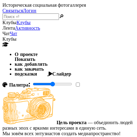
Историческая социальная фотогаллерея
Связаться
Логин
🔎
Клубы
Клубы
Лента
Активность
Чат
Чат
Клубы
О проекте
Показать
как добавлять
как закачать
подсказки
Слайдер
Палитра:
Цель проекта
— объединить людей
разных эпох с яркими интересами в единую сеть.
Мы зовём всех энтузиастов создать медиапространство!