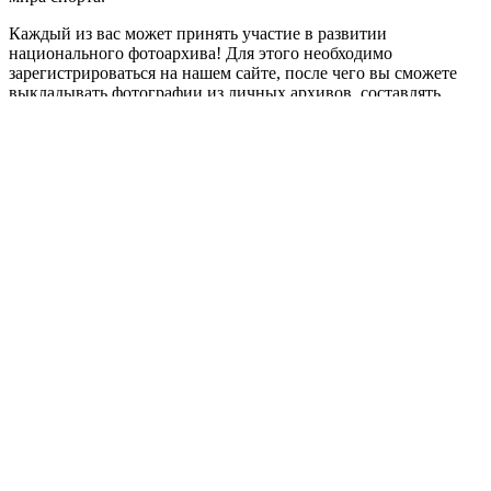
Каждый из вас может принять участие в развитии
национального фотоархива! Для этого необходимо
зарегистрироваться на нашем сайте, после чего вы сможете
выкладывать фотографии из личных архивов, составлять
собственные тематические выставки и делиться ими с
окружающими. Присоединяйтесь.
Ведь важна любая тематическая фотография, вместе мы
воссоздадим историю!
Приступить
static load
Россия
Необходима авторизация
Имя пользователя или email
Пароль