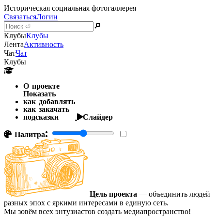
Историческая социальная фотогаллерея
Связаться
Логин
🔎
Клубы
Клубы
Лента
Активность
Чат
Чат
Клубы
О проекте
Показать
как добавлять
как закачать
подсказки
Слайдер
Палитра:
Цель проекта
— объединить людей
разных эпох с яркими интересами в единую сеть.
Мы зовём всех энтузиастов создать медиапространство!