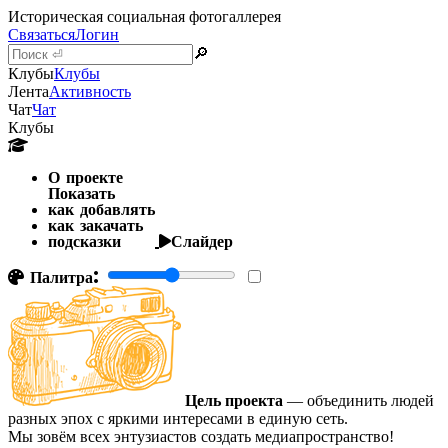
Историческая социальная фотогаллерея
Связаться
Логин
🔎
Клубы
Клубы
Лента
Активность
Чат
Чат
Клубы
О проекте
Показать
как добавлять
как закачать
подсказки
Слайдер
Палитра:
Цель проекта
— объединить людей
разных эпох с яркими интересами в единую сеть.
Мы зовём всех энтузиастов создать медиапространство!