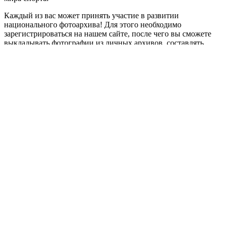
Каждый из вас может принять участие в развитии
национального фотоархива! Для этого необходимо
зарегистрироваться на нашем сайте, после чего вы сможете
выкладывать фотографии из личных архивов, составлять
собственные тематические выставки и делиться ими с
окружающими. Присоединяйтесь.
Ведь важна любая тематическая фотография, вместе мы
воссоздадим историю!
Приступить
dynamic load
Россия
Необходима авторизация
Имя пользователя или email
Пароль