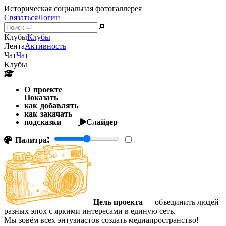
Историческая социальная фотогаллерея
Связаться
Логин
🔎
Клубы
Клубы
Лента
Активность
Чат
Чат
Клубы
О проекте
Показать
как добавлять
как закачать
подсказки
Слайдер
Палитра:
Цель проекта
— объединить людей
разных эпох с яркими интересами в единую сеть.
Мы зовём всех энтузиастов создать медиапространство!