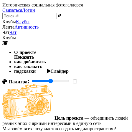
Историческая социальная фотогаллерея
Связаться
Логин
🔎
Клубы
Клубы
Лента
Активность
Чат
Чат
Клубы
О проекте
Показать
как добавлять
как закачать
подсказки
Слайдер
Палитра:
Цель проекта
— объединить людей
разных эпох с яркими интересами в единую сеть.
Мы зовём всех энтузиастов создать медиапространство!