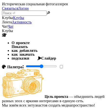
Историческая социальная фотогаллерея
Связаться
Логин
🔎
Клубы
Клубы
Лента
Активность
Чат
Чат
Клубы
О проекте
Показать
как добавлять
как закачать
подсказки
Слайдер
Палитра:
Цель проекта
— объединить людей
разных эпох с яркими интересами в единую сеть.
Мы зовём всех энтузиастов создать медиапространство!