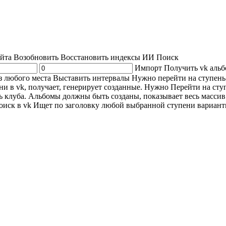
👁️ Просмотров: 20
|
👥 Уникальных: 176
|
🟢 Онлайн: 246
айта
Возобновить
Восстановить индексы
ИИ Поиск
Импорт
Получить vk аль
з любого места
Выставить интервалы
Нужно перейти на ступень
и в vk, получает, генерирует созданные. Нужно Перейти на сту
ь клуба. Альбомы должны быть созданы, показывает весь масси
иск в vk
Ищет по заголовку любой выбранной ступени вариант