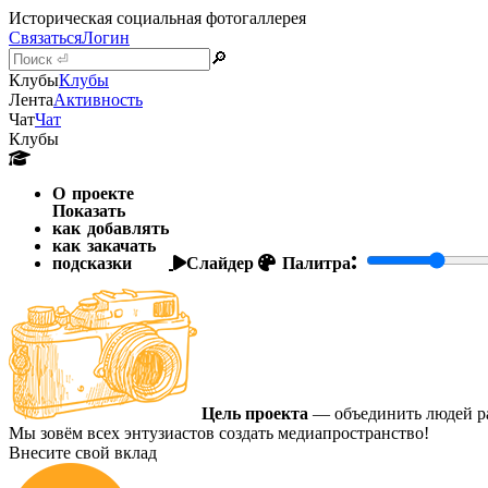
Историческая социальная фотогаллерея
Связаться
Логин
🔎
Клубы
Клубы
Лента
Активность
Чат
Чат
Клубы
О проекте
Показать
как добавлять
как закачать
подсказки
Слайдер
Палитра:
Цель проекта
— объединить людей ра
Мы зовём всех энтузиастов создать медиапространство!
Внесите свой вклад