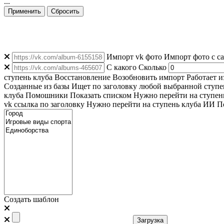
...
Применить
Сбросить
Импорт vk фото
Импорт фото с с
C какого
Сколько
ступень клуба
Восстановление
Возобновить импорт
Работает и
Созданные из базы
Ищет по заголовку любой выбранной ступен
клуба
Помошники
Показать списком
Нужно перейти на ступен
vk ссылка по заголовку
Нужно перейти на ступень клуба
ИИ По
Создать шаблон
Загрузка