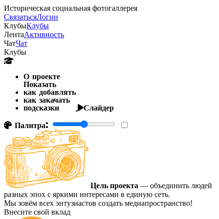
Историческая социальная фотогаллерея
Связаться
Логин
Клубы
Клубы
Лента
Активность
Чат
Чат
Клубы
О проекте
Показать
как добавлять
как закачать
подсказки
Слайдер
Палитра:
Цель проекта
— объединить людей
разных эпох с яркими интересами в единую сеть.
Мы зовём всех энтузиастов создать медиапространство!
Внесите свой вклад