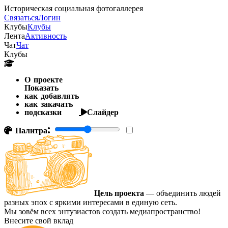
Историческая социальная фотогаллерея
Связаться
Логин
Клубы
Клубы
Лента
Активность
Чат
Чат
Клубы
О проекте
Показать
как добавлять
как закачать
подсказки
Слайдер
Палитра:
Цель проекта
— объединить людей
разных эпох с яркими интересами в единую сеть.
Мы зовём всех энтузиастов создать медиапространство!
Внесите свой вклад