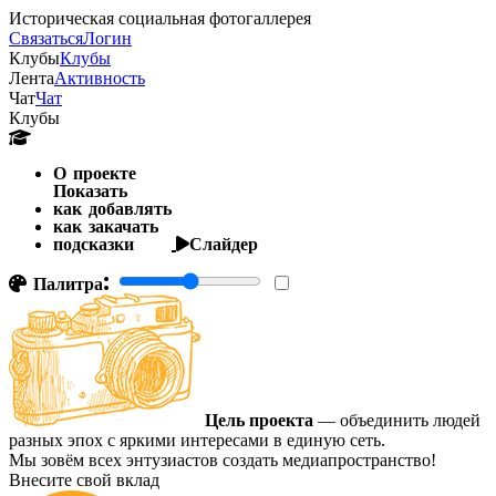
Историческая социальная фотогаллерея
Связаться
Логин
Клубы
Клубы
Лента
Активность
Чат
Чат
Клубы
О проекте
Показать
как добавлять
как закачать
подсказки
Слайдер
Палитра:
Цель проекта
— объединить людей
разных эпох с яркими интересами в единую сеть.
Мы зовём всех энтузиастов создать медиапространство!
Внесите свой вклад