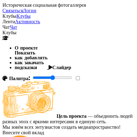
Историческая социальная фотогаллерея
Связаться
Логин
Клубы
Клубы
Лента
Активность
Чат
Чат
Клубы
О проекте
Показать
как добавлять
как закачать
подсказки
Слайдер
Палитра:
Цель проекта
— объединить людей
разных эпох с яркими интересами в единую сеть.
Мы зовём всех энтузиастов создать медиапространство!
Внесите свой вклад