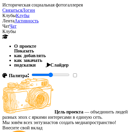
Историческая социальная фотогаллерея
Связаться
Логин
Клубы
Клубы
Лента
Активность
Чат
Чат
Клубы
О проекте
Показать
как добавлять
как закачать
подсказки
Слайдер
Палитра:
Цель проекта
— объединить людей
разных эпох с яркими интересами в единую сеть.
Мы зовём всех энтузиастов создать медиапространство!
Внесите свой вклад