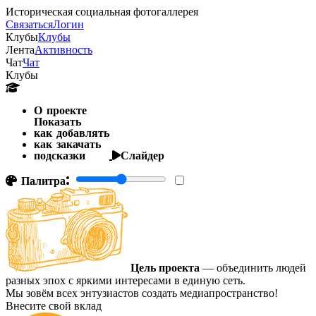
Историческая социальная фотогаллерея
Связаться
Логин
Клубы
Клубы
Лента
Активность
Чат
Чат
Клубы
О проекте
Показать
как добавлять
как закачать
подсказки
Слайдер
Палитра:
Цель проекта
— объединить людей
разных эпох с яркими интересами в единую сеть.
Мы зовём всех энтузиастов создать медиапространство!
Внесите свой вклад