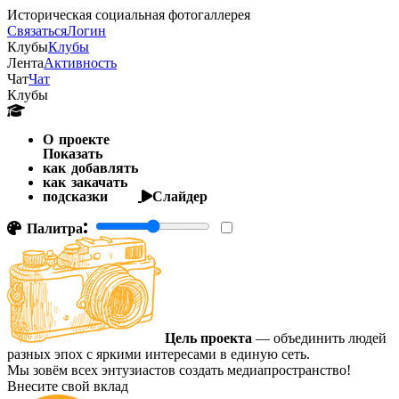
Историческая социальная фотогаллерея
Связаться
Логин
Клубы
Клубы
Лента
Активность
Чат
Чат
Клубы
О проекте
Показать
как добавлять
как закачать
подсказки
Слайдер
Палитра:
Цель проекта
— объединить людей
разных эпох с яркими интересами в единую сеть.
Мы зовём всех энтузиастов создать медиапространство!
Внесите свой вклад