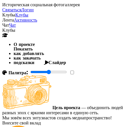
Историческая социальная фотогаллерея
Связаться
Логин
Клубы
Клубы
Лента
Активность
Чат
Чат
Клубы
О проекте
Показать
как добавлять
как закачать
подсказки
Слайдер
Палитра:
Цель проекта
— объединить людей
разных эпох с яркими интересами в единую сеть.
Мы зовём всех энтузиастов создать медиапространство!
Внесите свой вклад