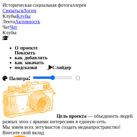
Историческая социальная фотогаллерея
Связаться
Логин
Клубы
Клубы
Лента
Активность
Чат
Чат
Клубы
О проекте
Показать
как добавлять
как закачать
подсказки
Слайдер
Палитра:
Цель проекта
— объединить людей
разных эпох с яркими интересами в единую сеть.
Мы зовём всех энтузиастов создать медиапространство!
Внесите свой вклад