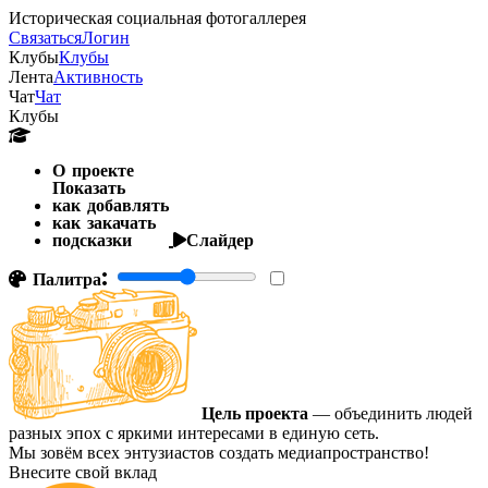
Историческая социальная фотогаллерея
Связаться
Логин
Клубы
Клубы
Лента
Активность
Чат
Чат
Клубы
О проекте
Показать
как добавлять
как закачать
подсказки
Слайдер
Палитра:
Цель проекта
— объединить людей
разных эпох с яркими интересами в единую сеть.
Мы зовём всех энтузиастов создать медиапространство!
Внесите свой вклад