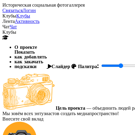
Историческая социальная фотогаллерея
Связаться
Логин
Клубы
Клубы
Лента
Активность
Чат
Чат
Клубы
О проекте
Показать
как добавлять
как закачать
подсказки
Слайдер
Палитра:
Цель проекта
— объединить людей ра
Мы зовём всех энтузиастов создать медиапространство!
Внесите свой вклад