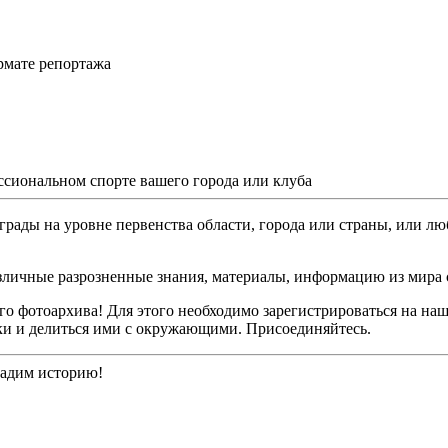
рмате репортажа
ссиональном спорте вашего города или клуба
грады на уровне первенства области, города или страны, или лю
различные разрозненные знания, материалы, информацию из мира 
о фотоархива! Для этого необходимо зарегистрироваться на наш
ки и делиться ими с окружающими. Присоединяйтесь.
дадим историю!
👁️ Просмотров: 24
|
👥 Уникальных: 87
|
🟢 Онлайн: 119