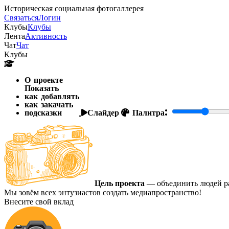
Историческая социальная фотогаллерея
Связаться
Логин
Клубы
Клубы
Лента
Активность
Чат
Чат
Клубы
О проекте
Показать
как добавлять
как закачать
подсказки
Слайдер
Палитра:
Цель проекта
— объединить людей ра
Мы зовём всех энтузиастов создать медиапространство!
Внесите свой вклад