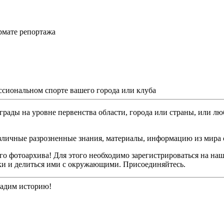
рмате репортажа
ссиональном спорте вашего города или клуба
грады на уровне первенства области, города или страны, или лю
различные разрозненные знания, материалы, информацию из мира 
о фотоархива! Для этого необходимо зарегистрироваться на наш
ки и делиться ими с окружающими. Присоединяйтесь.
дадим историю!
👁️ Просмотров: 1
|
👥 Уникальных: 0
|
🟢 Онлайн: 0